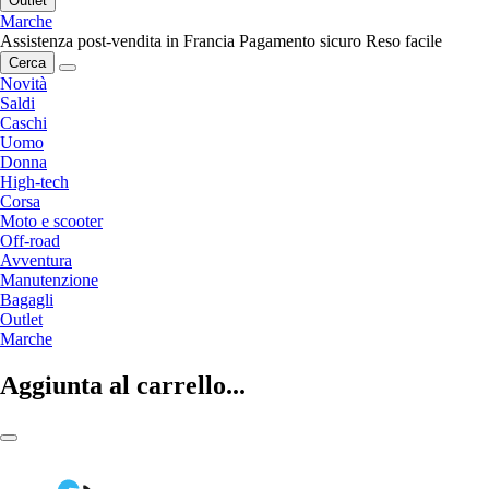
Outlet
Marche
Assistenza post-vendita in Francia
Pagamento sicuro
Reso facile
Cerca
Novità
Saldi
Caschi
Uomo
Donna
High-tech
Corsa
Moto e scooter
Off-road
Avventura
Manutenzione
Bagagli
Outlet
Marche
Aggiunta al carrello...