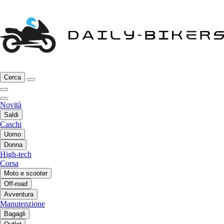
Cerca
Novità
Saldi
Caschi
Uomo
Donna
High-tech
Corsa
Moto e scooter
Off-road
Avventura
Manutenzione
Bagagli