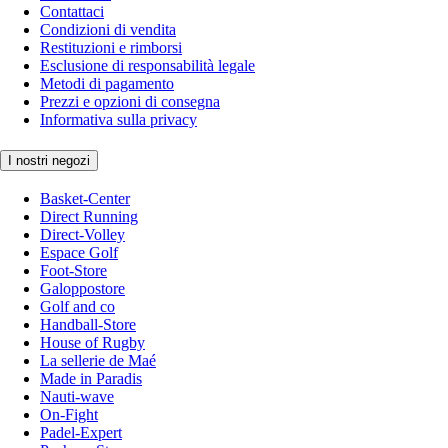
Contattaci
Condizioni di vendita
Restituzioni e rimborsi
Esclusione di responsabilità legale
Metodi di pagamento
Prezzi e opzioni di consegna
Informativa sulla privacy
I nostri negozi
Basket-Center
Direct Running
Direct-Volley
Espace Golf
Foot-Store
Galoppostore
Golf and co
Handball-Store
House of Rugby
La sellerie de Maé
Made in Paradis
Nauti-wave
On-Fight
Padel-Expert