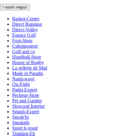
I nostri negozi
Basket-Center
Direct Running
Direct-Volley
Espace Golf
Foot-Store
Galoppostore
Golf and co
Handball-Store
House of Rugby
La sellerie de Maé
Made in Paradis
Nauti-wave
On-Fight
Padel-Expert
Pecheur-Store
Pet and Garden
Slowood Interior
Smash-Expert
Sneak'In
Sneakids
Sport is good
Training-Fit