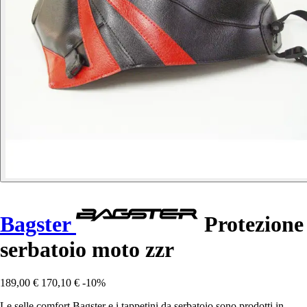
Bagster
Protezione
serbatoio moto zzr
189,00 €
170,10 €
-10%
Le selle comfort Bagster e i tappetini da serbatoio sono prodotti in