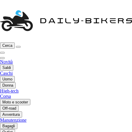
Cerca
Novità
Saldi
Caschi
Uomo
Donna
High-tech
Corsa
Moto e scooter
Off-road
Avventura
Manutenzione
Bagagli