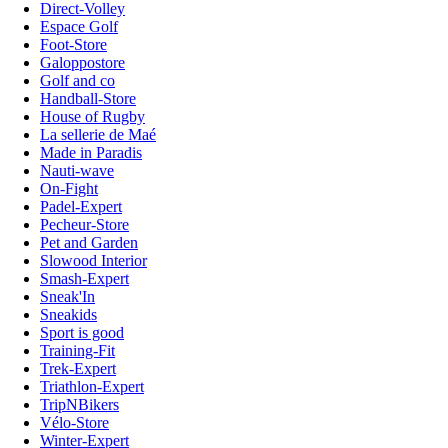
Direct-Volley
Espace Golf
Foot-Store
Galoppostore
Golf and co
Handball-Store
House of Rugby
La sellerie de Maé
Made in Paradis
Nauti-wave
On-Fight
Padel-Expert
Pecheur-Store
Pet and Garden
Slowood Interior
Smash-Expert
Sneak'In
Sneakids
Sport is good
Training-Fit
Trek-Expert
Triathlon-Expert
TripNBikers
Vélo-Store
Winter-Expert