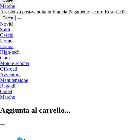
Outlet
Marche
Assistenza post-vendita in Francia
Pagamento sicuro
Reso facile
Cerca
Novità
Saldi
Caschi
Uomo
Donna
High-tech
Corsa
Moto e scooter
Off-road
Avventura
Manutenzione
Bagagli
Outlet
Marche
Aggiunta al carrello...