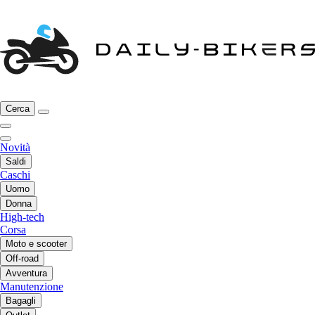
Cerca
Novità
Saldi
Caschi
Uomo
Donna
High-tech
Corsa
Moto e scooter
Off-road
Avventura
Manutenzione
Bagagli