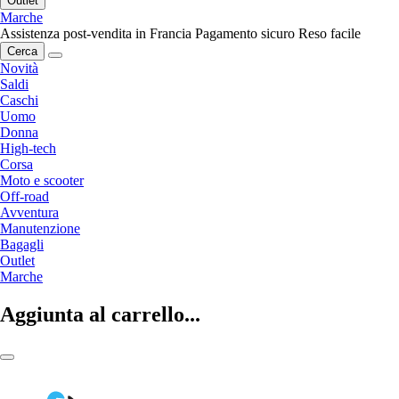
Outlet
Marche
Assistenza post-vendita in Francia
Pagamento sicuro
Reso facile
Cerca
Novità
Saldi
Caschi
Uomo
Donna
High-tech
Corsa
Moto e scooter
Off-road
Avventura
Manutenzione
Bagagli
Outlet
Marche
Aggiunta al carrello...