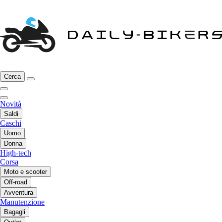
Cerca
Novità
Saldi
Caschi
Uomo
Donna
High-tech
Corsa
Moto e scooter
Off-road
Avventura
Manutenzione
Bagagli