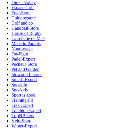
Direct-Volley
Espace Golf
Foot-Store
Galoppostore
Golf and co
Handball-Store
House of Rugby
La sellerie de Maé
Made in Paradis
Nauti-wave
On-Fight
Padel-Expert
Pecheur-Store
Pet and Garden
Slowood Interior
Smash-Expert
Sneak'In
Sneakids
Sport is good
Training-Fit
Trek-Expert
Triathlon-Expert
TripNBikers
Vélo-Store
Winter-Expert