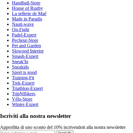
Handball-Store
House of Rugby
La sellerie de Maé
Made in Paradis
Nauti-wave
On-Fight
Padel-Expert
Pecheur-Store
Pet and Garden
Slowood Interior
Smash-Expert
Sneak'In
Sneakids
Sport is good
Training-Fit
Trek-Expert
Triathlon-Expert
TripNBikers
Vélo-Store
Winter-Expert
Iscriviti alla nostra newsletter
Approfitta di uno sconto del 10% iscrivendoti alla nostra newsletter