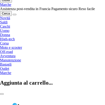
Outlet
Marche
Assistenza post-vendita in Francia
Pagamento sicuro
Reso facile
Cerca
Novità
Saldi
Caschi
Uomo
Donna
High-tech
Corsa
Moto e scooter
Off-road
Avventura
Manutenzione
Bagagli
Outlet
Marche
Aggiunta al carrello...