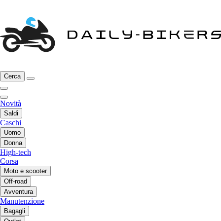
Cerca
Novità
Saldi
Caschi
Uomo
Donna
High-tech
Corsa
Moto e scooter
Off-road
Avventura
Manutenzione
Bagagli