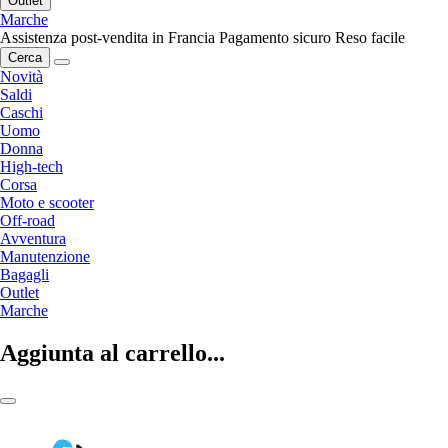
Outlet
Marche
Assistenza post-vendita in Francia
Pagamento sicuro
Reso facile
Cerca
Novità
Saldi
Caschi
Uomo
Donna
High-tech
Corsa
Moto e scooter
Off-road
Avventura
Manutenzione
Bagagli
Outlet
Marche
Aggiunta al carrello...