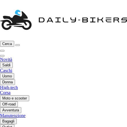
Cerca
Novità
Saldi
Caschi
Uomo
Donna
High-tech
Corsa
Moto e scooter
Off-road
Avventura
Manutenzione
Bagagli