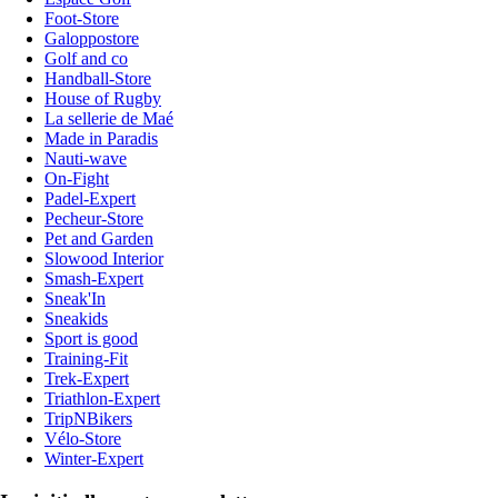
Foot-Store
Galoppostore
Golf and co
Handball-Store
House of Rugby
La sellerie de Maé
Made in Paradis
Nauti-wave
On-Fight
Padel-Expert
Pecheur-Store
Pet and Garden
Slowood Interior
Smash-Expert
Sneak'In
Sneakids
Sport is good
Training-Fit
Trek-Expert
Triathlon-Expert
TripNBikers
Vélo-Store
Winter-Expert