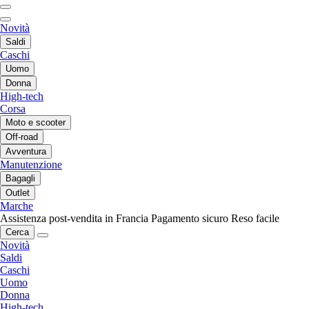
Novità
Saldi
Caschi
Uomo
Donna
High-tech
Corsa
Moto e scooter
Off-road
Avventura
Manutenzione
Bagagli
Outlet
Marche
Assistenza post-vendita in Francia
Pagamento sicuro
Reso facile
Cerca
Novità
Saldi
Caschi
Uomo
Donna
High-tech