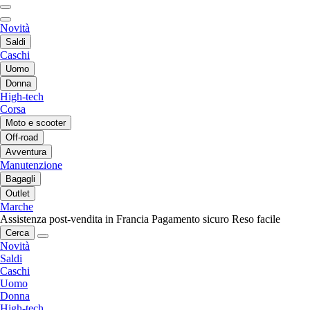
Novità
Saldi
Caschi
Uomo
Donna
High-tech
Corsa
Moto e scooter
Off-road
Avventura
Manutenzione
Bagagli
Outlet
Marche
Assistenza post-vendita in Francia
Pagamento sicuro
Reso facile
Cerca
Novità
Saldi
Caschi
Uomo
Donna
High-tech