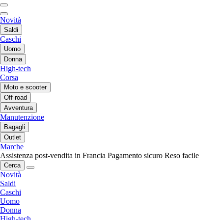
Novità
Saldi
Caschi
Uomo
Donna
High-tech
Corsa
Moto e scooter
Off-road
Avventura
Manutenzione
Bagagli
Outlet
Marche
Assistenza post-vendita in Francia
Pagamento sicuro
Reso facile
Cerca
Novità
Saldi
Caschi
Uomo
Donna
High-tech