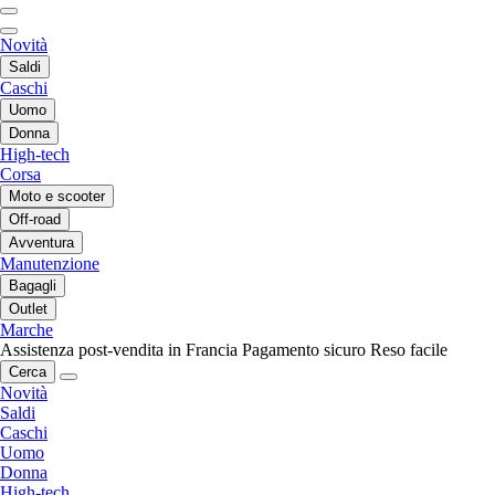
Novità
Saldi
Caschi
Uomo
Donna
High-tech
Corsa
Moto e scooter
Off-road
Avventura
Manutenzione
Bagagli
Outlet
Marche
Assistenza post-vendita in Francia
Pagamento sicuro
Reso facile
Cerca
Novità
Saldi
Caschi
Uomo
Donna
High-tech