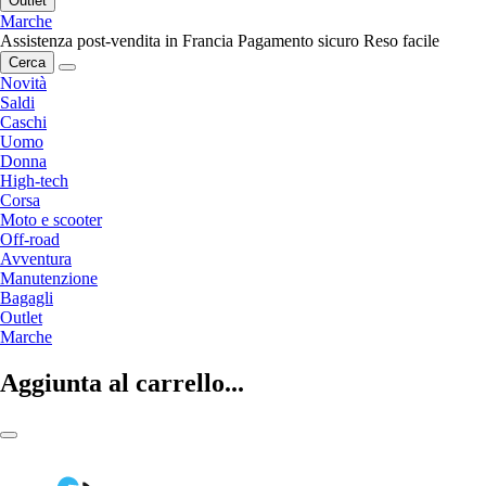
Outlet
Marche
Assistenza post-vendita in Francia
Pagamento sicuro
Reso facile
Cerca
Novità
Saldi
Caschi
Uomo
Donna
High-tech
Corsa
Moto e scooter
Off-road
Avventura
Manutenzione
Bagagli
Outlet
Marche
Aggiunta al carrello...