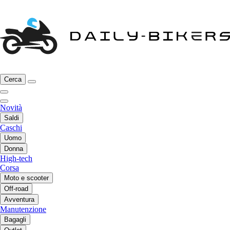
Cerca
Novità
Saldi
Caschi
Uomo
Donna
High-tech
Corsa
Moto e scooter
Off-road
Avventura
Manutenzione
Bagagli