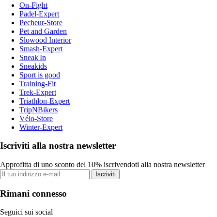
On-Fight
Padel-Expert
Pecheur-Store
Pet and Garden
Slowood Interior
Smash-Expert
Sneak'In
Sneakids
Sport is good
Training-Fit
Trek-Expert
Triathlon-Expert
TripNBikers
Vélo-Store
Winter-Expert
Iscriviti alla nostra newsletter
Approfitta di uno sconto del 10% iscrivendoti alla nostra newsletter
Iscriviti
Rimani connesso
Seguici sui social