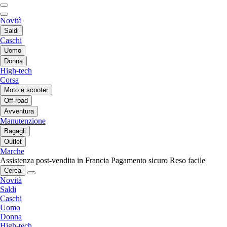
Novità
Saldi
Caschi
Uomo
Donna
High-tech
Corsa
Moto e scooter
Off-road
Avventura
Manutenzione
Bagagli
Outlet
Marche
Assistenza post-vendita in Francia
Pagamento sicuro
Reso facile
Cerca
Novità
Saldi
Caschi
Uomo
Donna
High-tech