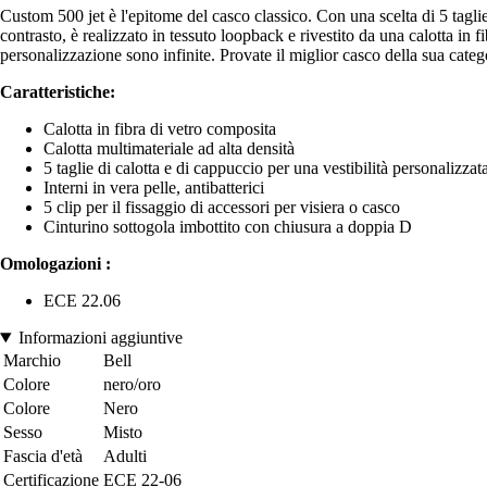
Custom 500 jet è l'epitome del casco classico. Con una scelta di 5 taglie 
contrasto, è realizzato in tessuto loopback e rivestito da una calotta in f
personalizzazione sono infinite. Provate il miglior casco della sua catego
Caratteristiche:
Calotta in fibra di vetro composita
Calotta multimateriale ad alta densità
5 taglie di calotta e di cappuccio per una vestibilità personalizzat
Interni in vera pelle, antibatterici
5 clip per il fissaggio di accessori per visiera o casco
Cinturino sottogola imbottito con chiusura a doppia D
Omologazioni :
ECE 22.06
Informazioni aggiuntive
Marchio
Bell
Colore
nero/oro
Colore
Nero
Sesso
Misto
Fascia d'età
Adulti
Certificazione
ECE 22-06