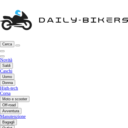
Cerca
Novità
Saldi
Caschi
Uomo
Donna
High-tech
Corsa
Moto e scooter
Off-road
Avventura
Manutenzione
Bagagli