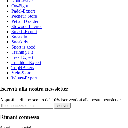
Nauti-wave
On-Fight
Padel-Expert
Pecheur-Store
Pet and Garden
Slowood Interior
Smash-Expert
Sneak'In
Sneakids
Sport is good
Training-Fit
Trek-Expert
Triathlon-Expert
TripNBikers
Vélo-Store
Winter-Expert
Iscriviti alla nostra newsletter
Approfitta di uno sconto del 10% iscrivendoti alla nostra newsletter
Iscriviti
Rimani connesso
Seguici sui social