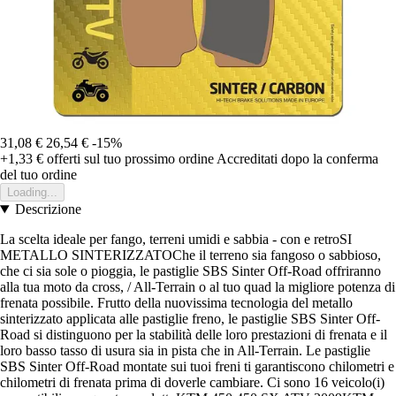
31,08 €
26,54 €
-15%
+1,33 €
offerti sul tuo prossimo ordine
Accreditati dopo la conferma
del tuo ordine
Loading...
Descrizione
La scelta ideale per fango, terreni umidi e sabbia - con e retroSI
METALLO SINTERIZZATOChe il terreno sia fangoso o sabbioso,
che ci sia sole o pioggia, le pastiglie SBS Sinter Off-Road offriranno
alla tua moto da cross, / All-Terrain o al tuo quad la migliore potenza di
frenata possibile. Frutto della nuovissima tecnologia del metallo
sinterizzato applicata alle pastiglie freno, le pastiglie SBS Sinter Off-
Road si distinguono per la stabilità delle loro prestazioni di frenata e il
loro basso tasso di usura sia in pista che in All-Terrain. Le pastiglie
SBS Sinter Off-Road montate sui tuoi freni ti garantiscono chilometri e
chilometri di frenata prima di doverle cambiare. Ci sono 16 veicolo(i)