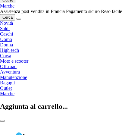
Outlet
Marche
Assistenza post-vendita in Francia
Pagamento sicuro
Reso facile
Cerca
Novità
Saldi
Caschi
Uomo
Donna
High-tech
Corsa
Moto e scooter
Off-road
Avventura
Manutenzione
Bagagli
Outlet
Marche
Aggiunta al carrello...