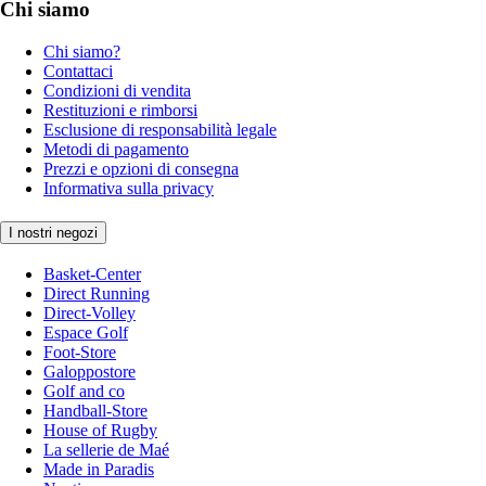
Chi siamo
Chi siamo?
Contattaci
Condizioni di vendita
Restituzioni e rimborsi
Esclusione di responsabilità legale
Metodi di pagamento
Prezzi e opzioni di consegna
Informativa sulla privacy
I nostri negozi
Basket-Center
Direct Running
Direct-Volley
Espace Golf
Foot-Store
Galoppostore
Golf and co
Handball-Store
House of Rugby
La sellerie de Maé
Made in Paradis