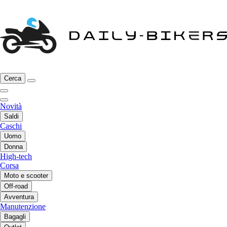
Cerca
Novità
Saldi
Caschi
Uomo
Donna
High-tech
Corsa
Moto e scooter
Off-road
Avventura
Manutenzione
Bagagli