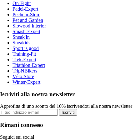
On-Fight
Padel-Expert
Pecheur-Store
Pet and Garden
Slowood Interior
Smash-Expert
Sneak'In
Sneakids
Sport is good
Training-Fit
Trek-Expert
Triathlon-Expert
TripNBikers
Vélo-Store
Winter-Expert
Iscriviti alla nostra newsletter
Approfitta di uno sconto del 10% iscrivendoti alla nostra newsletter
Iscriviti
Rimani connesso
Seguici sui social