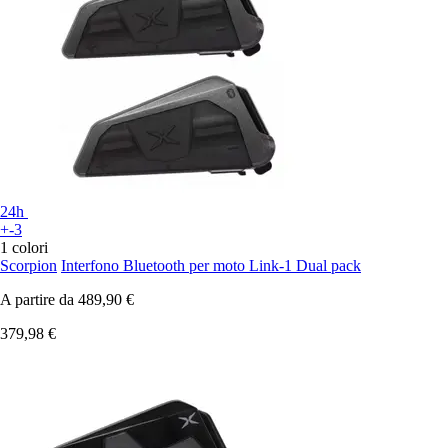
24h
+-3
1 colori
Scorpion
Interfono Bluetooth per moto Link-1 Dual pack
A partire da
489,90 €
379,98 €