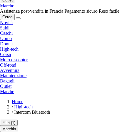
Outlet
Marche
Assistenza post-vendita in Francia
Pagamento sicuro
Reso facile
Cerca
Novità
Saldi
Caschi
Uomo
Donna
High-tech
Corsa
Moto e scooter
Off-road
Avventura
Manutenzione
Bagagli
Outlet
Marche
Home
/
High-tech
/
Intercom Bluetooth
Filtri
(1)
Marchio