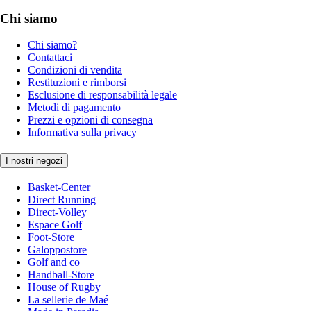
Chi siamo
Chi siamo?
Contattaci
Condizioni di vendita
Restituzioni e rimborsi
Esclusione di responsabilità legale
Metodi di pagamento
Prezzi e opzioni di consegna
Informativa sulla privacy
I nostri negozi
Basket-Center
Direct Running
Direct-Volley
Espace Golf
Foot-Store
Galoppostore
Golf and co
Handball-Store
House of Rugby
La sellerie de Maé