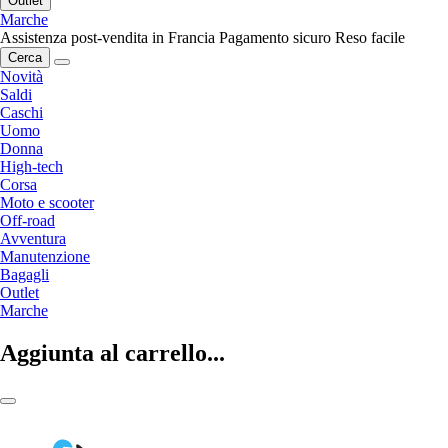
Outlet
Marche
Assistenza post-vendita in Francia
Pagamento sicuro
Reso facile
Cerca
Novità
Saldi
Caschi
Uomo
Donna
High-tech
Corsa
Moto e scooter
Off-road
Avventura
Manutenzione
Bagagli
Outlet
Marche
Aggiunta al carrello...