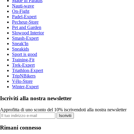
Made in Paradis
Nauti-wave
On-Fight
Padel-Expert
Pecheur-Store
Pet and Garden
Slowood Interior
Smash-Expert
Sneak'In
Sneakids
Sport is good
Training-Fit
Trek-Expert
Triathlon-Expert
TripNBikers
Vélo-Store
Winter-Expert
Iscriviti alla nostra newsletter
Approfitta di uno sconto del 10% iscrivendoti alla nostra newsletter
Iscriviti
Rimani connesso