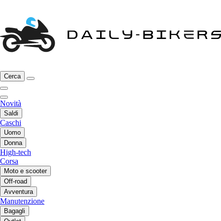
Cerca
Novità
Saldi
Caschi
Uomo
Donna
High-tech
Corsa
Moto e scooter
Off-road
Avventura
Manutenzione
Bagagli