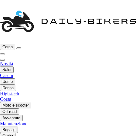
Cerca
Novità
Saldi
Caschi
Uomo
Donna
High-tech
Corsa
Moto e scooter
Off-road
Avventura
Manutenzione
Bagagli