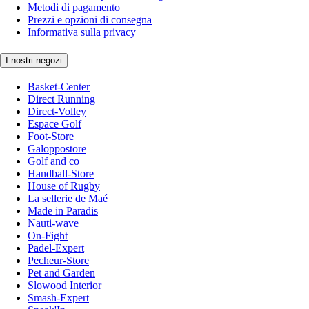
Metodi di pagamento
Prezzi e opzioni di consegna
Informativa sulla privacy
I nostri negozi
Basket-Center
Direct Running
Direct-Volley
Espace Golf
Foot-Store
Galoppostore
Golf and co
Handball-Store
House of Rugby
La sellerie de Maé
Made in Paradis
Nauti-wave
On-Fight
Padel-Expert
Pecheur-Store
Pet and Garden
Slowood Interior
Smash-Expert