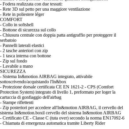
- Fodera realizzata con due tessuti:
- Rete 3D sul petto per una maggiore ventilazione
- Rete in poliestere léger
COMFORT
- Collo in softshell
- Bottone di sicurezza sul collo
- Chiusura centrale con doppia patta antigraffio per proteggere il
serbatoio
- Pannelli laterali elastici
- 2 tasche anteriori con zip
- 1 tasca interna con bottone
- Zip sul fondo
- Lavabile a mano
SICUREZZA
- Sistema In&motion AIRBAG integrato, attivabile
sottoscrivendo/acquistando l'In&box
- Protezione dorsale certificata CE EN 1621-2 - CPS (Comfort
Protection System) integrato di livello 1, preformato per loger la
cartuccia di gonfiaggio dell'airbag
- Stampe riflettenti
- Zip posteriori per accedere all'In&motion AIRBAG, il cervello del
sistema In&motion.boxil cervello del sistema In&motion AIRBAG
- Certificato CE - Classe C (tuta over) secondo la norma EN17092-6
- Chiamata di emergenza automatica tramite Liberty Rider