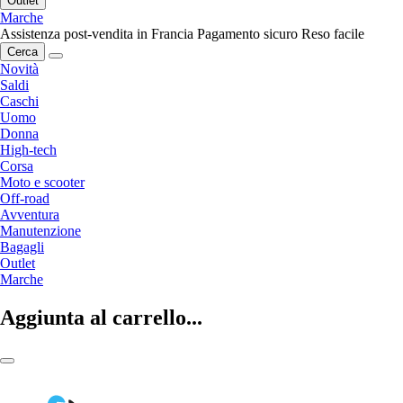
Outlet
Marche
Assistenza post-vendita in Francia
Pagamento sicuro
Reso facile
Cerca
Novità
Saldi
Caschi
Uomo
Donna
High-tech
Corsa
Moto e scooter
Off-road
Avventura
Manutenzione
Bagagli
Outlet
Marche
Aggiunta al carrello...