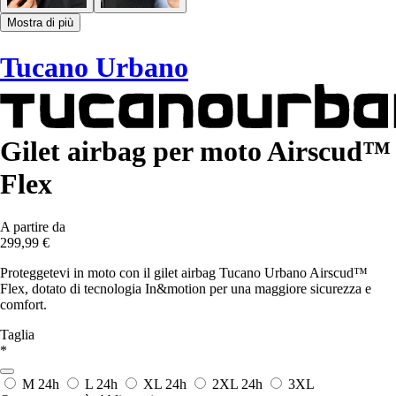
Mostra di più
Tucano Urbano
Gilet airbag per moto Airscud™
Flex
A partire da
299,99 €
Proteggetevi in moto con il gilet airbag Tucano Urbano Airscud™
Flex, dotato di tecnologia In&motion per una maggiore sicurezza e
comfort.
Taglia
*
M
24h
L
24h
XL
24h
2XL
24h
3XL