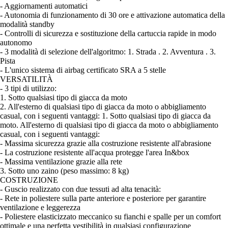
- Aggiornamenti automatici
- Autonomia di funzionamento di 30 ore e attivazione automatica della
modalità standby
- Controlli di sicurezza e sostituzione della cartuccia rapide in modo
autonomo
- 3 modalità di selezione dell'algoritmo: 1. Strada . 2. Avventura . 3.
Pista
- L'unico sistema di airbag certificato SRA a 5 stelle
VERSATILITÀ
- 3 tipi di utilizzo:
1. Sotto qualsiasi tipo di giacca da moto
2. All'esterno di qualsiasi tipo di giacca da moto o abbigliamento
casual, con i seguenti vantaggi: 1. Sotto qualsiasi tipo di giacca da
moto. All'esterno di qualsiasi tipo di giacca da moto o abbigliamento
casual, con i seguenti vantaggi:
- Massima sicurezza grazie alla costruzione resistente all'abrasione
- La costruzione resistente all'acqua protegge l'area In&box
- Massima ventilazione grazie alla rete
3. Sotto uno zaino (peso massimo: 8 kg)
COSTRUZIONE
- Guscio realizzato con due tessuti ad alta tenacità:
- Rete in poliestere sulla parte anteriore e posteriore per garantire
ventilazione e leggerezza
- Poliestere elasticizzato meccanico su fianchi e spalle per un comfort
ottimale e una perfetta vestibilità in qualsiasi configurazione