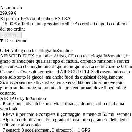
A partire da
299,99 €
Risparmia 10%
con il codice
EXTRA
+15,00 €
offerti sul tuo prossimo ordine
Accreditati dopo la conferma
del tuo ordine
Loading...
Descrizione
Gilet Airbag con tecnologia In&motion
AIRSCUD FLEX è un gilet Airbag CE con tecnologia In&motion, in
grado di anticipare qualsiasi tipo di caduta, offrendo funzioni e servizi
di sicurezza che migliorano di giorno in giorno. La certificazione CE in
Classe C - Oversuit permette ad AIRSCUD FLEX di essere indossato
non solo sotto la giacca, ma anche fuori da qualsiasi abbigliamento.
Sicurezza sempre attiva ed estrema versatilità per chi si muove ogni
giorno su due ruote, soprattutto in ambienti urbani dove il pericolo è
costante.
AIRBAG by In&motion
- Protezione attiva delle aree vitali: torace, addome, collo e colonna
vertebrale
- Rileva il pericolo e completa il gonfiaggio in meno di 60 millisecondi
- Algoritmo di rilevamento in grado di misurare i parametri dell'utente
1000 volte al secondo
- 7 sensori: 3 accelerometri, 3 giroscopi + 1 GPS