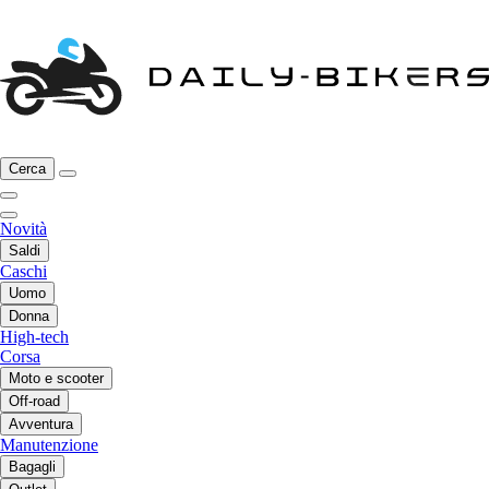
Cerca
Novità
Saldi
Caschi
Uomo
Donna
High-tech
Corsa
Moto e scooter
Off-road
Avventura
Manutenzione
Bagagli