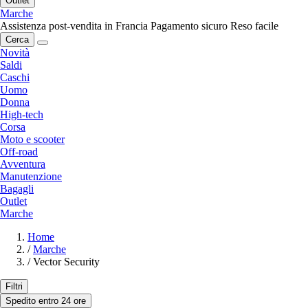
Outlet
Marche
Assistenza post-vendita in Francia
Pagamento sicuro
Reso facile
Cerca
Novità
Saldi
Caschi
Uomo
Donna
High-tech
Corsa
Moto e scooter
Off-road
Avventura
Manutenzione
Bagagli
Outlet
Marche
Home
/
Marche
/
Vector Security
Filtri
Spedito entro 24 ore