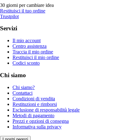
30 giorni per cambiare idea
Restituisci il tuo ordine
Trustpilot
Servizi
Il mio account
Centro assistenza
Traccia il mio ordine
Restituisci il mio ordine
Codici sconto
Chi siamo
Chi siamo?
Contattaci
Condizioni di vendita
Restituzioni e rimborsi
Esclusione di responsabilità legale
Metodi di pagamento
Prezzi e opzioni di consegna
Informativa sulla privacy
I nostri negozi