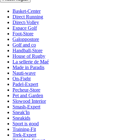
Basket-Center
Direct Running
Direct-Volley
Espace Golf
Foot-Store
Galoppostore
Golf and co
Handball-Store
House of Rugby
La sellerie de Maé
Made in Paradis
Nauti-wave
On-Fight
Padel-Expert
Pecheur-Store
Pet and Garden
Slowood Interior
Smash-Expert
Sneak'In
Sneakids
Sport is good
Training-Fit
Trek-Expert