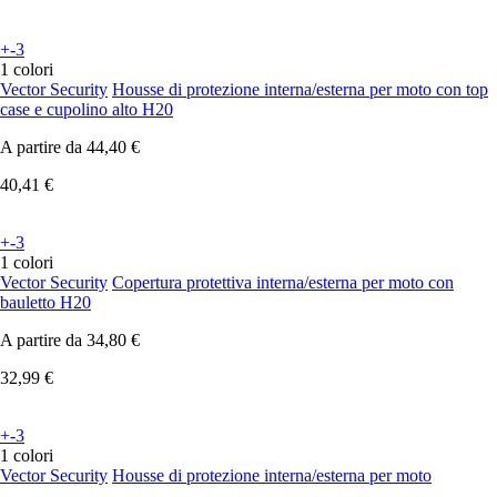
+-3
1 colori
Vector Security
Housse di protezione interna/esterna per moto con top
case e cupolino alto H20
A partire da
44,40 €
40,41 €
+-3
1 colori
Vector Security
Copertura protettiva interna/esterna per moto con
bauletto H20
A partire da
34,80 €
32,99 €
+-3
1 colori
Vector Security
Housse di protezione interna/esterna per moto