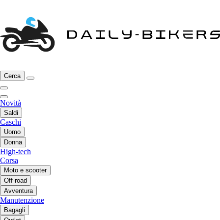
Cerca
Novità
Saldi
Caschi
Uomo
Donna
High-tech
Corsa
Moto e scooter
Off-road
Avventura
Manutenzione
Bagagli