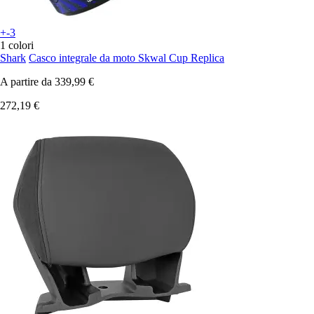
+-3
1 colori
Shark
Casco integrale da moto Skwal Cup Replica
A partire da
339,99 €
272,19 €