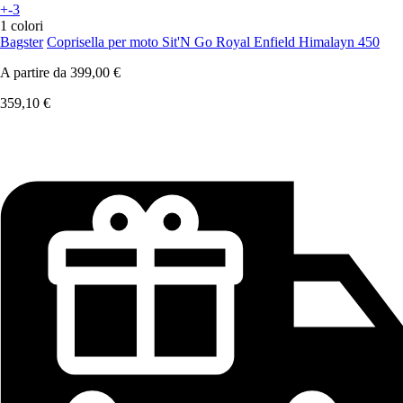
+-3
1 colori
Bagster
Coprisella per moto Sit'N Go Royal Enfield Himalayn 450
A partire da
399,00 €
359,10 €