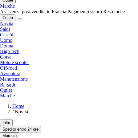
Outlet
Marche
Assistenza post-vendita in Francia
Pagamento sicuro
Reso facile
Cerca
Novità
Saldi
Caschi
Uomo
Donna
High-tech
Corsa
Moto e scooter
Off-road
Avventura
Manutenzione
Bagagli
Outlet
Marche
Home
/
Novità
Filtri
Spedito entro 24 ore
Marchio