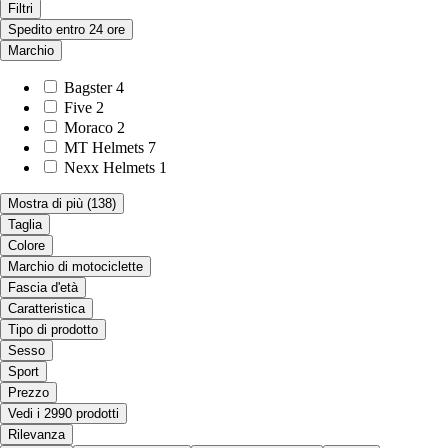
Filtri
Spedito entro 24 ore
Marchio
Bagster
4
Five
2
Moraco
2
MT Helmets
7
Nexx Helmets
1
Mostra di più
(138)
Taglia
Colore
Marchio di motociclette
Fascia d'età
Caratteristica
Tipo di prodotto
Sesso
Sport
Prezzo
Vedi i 2990 prodotti
Rilevanza