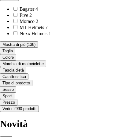
Bagster
4
Five
2
Moraco
2
MT Helmets
7
Nexx Helmets
1
Mostra di più
(138)
Taglia
Colore
Marchio di motociclette
Fascia d'età
Caratteristica
Tipo di prodotto
Sesso
Sport
Prezzo
Vedi i 2990 prodotti
Novità