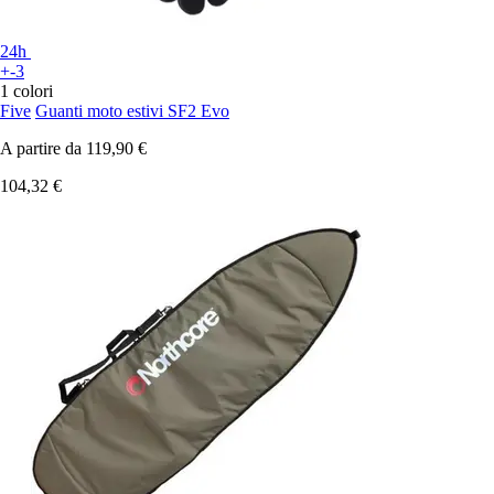
24h
+-3
1 colori
Five
Guanti moto estivi SF2 Evo
A partire da
119,90 €
104,32 €