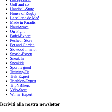
Golf and co
Handball-Store
House of Rugby
La sellerie de Maé
Made in Paradis
Nauti-wave
On-Fight
Padel-Expert
Pecheur-Store
Pet and Garden
Slowood Interior
Smash-Expert
Sneak'In
Sneakids
Sport is good
Training-Fit
Trek-Expert
Triathlon-Expert
TripNBikers
Vélo-Store
Winter-Expert
Iscriviti alla nostra newsletter