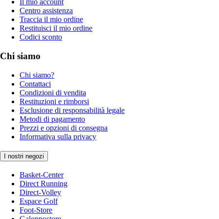
Il mio account
Centro assistenza
Traccia il mio ordine
Restituisci il mio ordine
Codici sconto
Chi siamo
Chi siamo?
Contattaci
Condizioni di vendita
Restituzioni e rimborsi
Esclusione di responsabilità legale
Metodi di pagamento
Prezzi e opzioni di consegna
Informativa sulla privacy
I nostri negozi
Basket-Center
Direct Running
Direct-Volley
Espace Golf
Foot-Store
Galoppostore