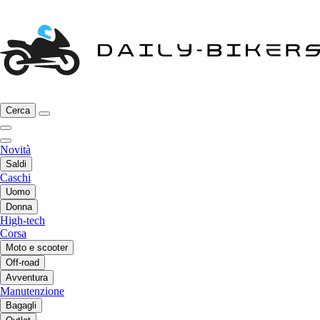
Cerca
Novità
Saldi
Caschi
Uomo
Donna
High-tech
Corsa
Moto e scooter
Off-road
Avventura
Manutenzione
Bagagli