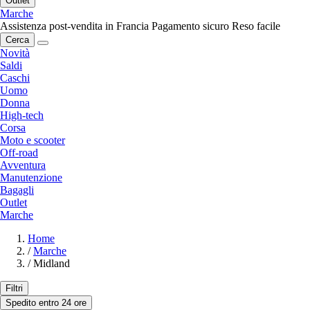
Outlet
Marche
Assistenza post-vendita in Francia
Pagamento sicuro
Reso facile
Cerca
Novità
Saldi
Caschi
Uomo
Donna
High-tech
Corsa
Moto e scooter
Off-road
Avventura
Manutenzione
Bagagli
Outlet
Marche
Home
/
Marche
/
Midland
Filtri
Spedito entro 24 ore