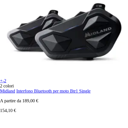
+-2
2 colori
Midland
Interfono Bluetooth per moto Btr1 Single
A partire da
189,00 €
154,10 €