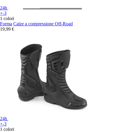
24h
+-3
1 colori
Forma
Calze a compressione Off-Road
19,99 €
24h
+-3
1 colori