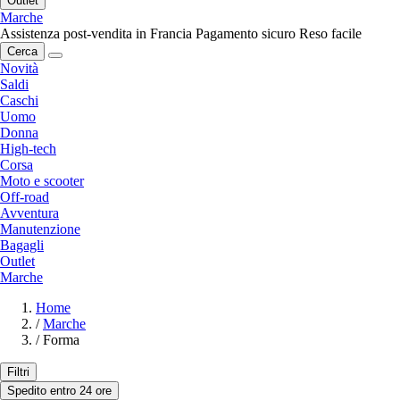
Outlet
Marche
Assistenza post-vendita in Francia
Pagamento sicuro
Reso facile
Cerca
Novità
Saldi
Caschi
Uomo
Donna
High-tech
Corsa
Moto e scooter
Off-road
Avventura
Manutenzione
Bagagli
Outlet
Marche
Home
/
Marche
/
Forma
Filtri
Spedito entro 24 ore