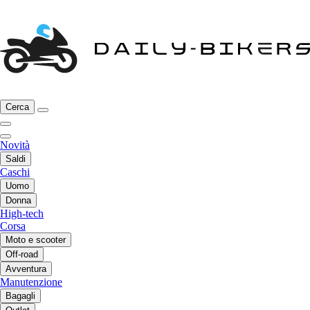
Cerca
Novità
Saldi
Caschi
Uomo
Donna
High-tech
Corsa
Moto e scooter
Off-road
Avventura
Manutenzione
Bagagli