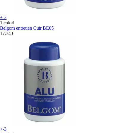
+-3
1 colori
Belgom
entretien Cuir BE05
17,74 €
+-3