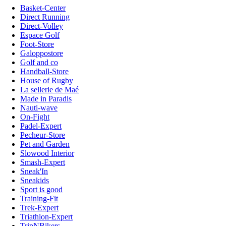
Basket-Center
Direct Running
Direct-Volley
Espace Golf
Foot-Store
Galoppostore
Golf and co
Handball-Store
House of Rugby
La sellerie de Maé
Made in Paradis
Nauti-wave
On-Fight
Padel-Expert
Pecheur-Store
Pet and Garden
Slowood Interior
Smash-Expert
Sneak'In
Sneakids
Sport is good
Training-Fit
Trek-Expert
Triathlon-Expert
TripNBikers