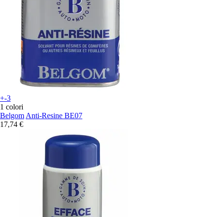
+-3
1 colori
Belgom
Anti-Resine BE07
17,74 €