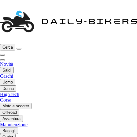
Cerca
Novità
Saldi
Caschi
Uomo
Donna
High-tech
Corsa
Moto e scooter
Off-road
Avventura
Manutenzione
Bagagli