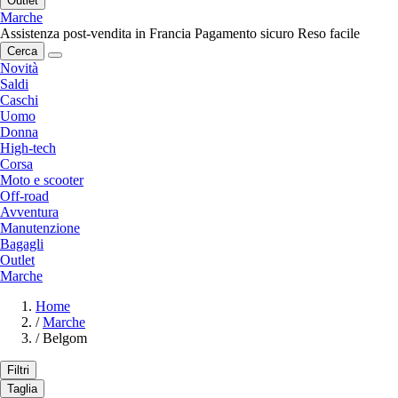
Outlet
Marche
Assistenza post-vendita in Francia
Pagamento sicuro
Reso facile
Cerca
Novità
Saldi
Caschi
Uomo
Donna
High-tech
Corsa
Moto e scooter
Off-road
Avventura
Manutenzione
Bagagli
Outlet
Marche
Home
/
Marche
/
Belgom
Filtri
Taglia