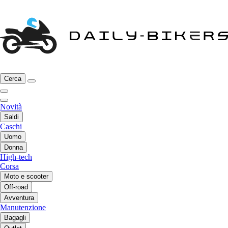
Cerca
Novità
Saldi
Caschi
Uomo
Donna
High-tech
Corsa
Moto e scooter
Off-road
Avventura
Manutenzione
Bagagli