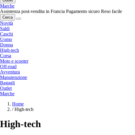
Outlet
Marche
Assistenza post-vendita in Francia
Pagamento sicuro
Reso facile
Cerca
Novità
Saldi
Caschi
Uomo
Donna
High-tech
Corsa
Moto e scooter
Off-road
Avventura
Manutenzione
Bagagli
Outlet
Marche
Home
/
High-tech
High-tech