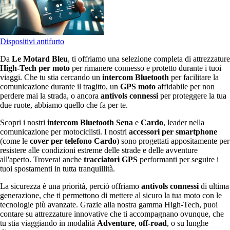
Dispositivi antifurto
Da
Le Motard Bleu
, ti offriamo una selezione completa di attrezzature
High-Tech per moto
per rimanere connesso e protetto durante i tuoi
viaggi. Che tu stia cercando un
intercom Bluetooth
per facilitare la
comunicazione durante il tragitto, un
GPS moto
affidabile per non
perdere mai la strada, o ancora
antivols connessi
per proteggere la tua
due ruote, abbiamo quello che fa per te.
Scopri i nostri
intercom Bluetooth Sena
e
Cardo
, leader nella
comunicazione per motociclisti. I nostri
accessori per smartphone
(come le
cover per telefono Cardo
) sono progettati appositamente per
resistere alle condizioni estreme delle strade e delle avventure
all'aperto. Troverai anche
tracciatori GPS
performanti per seguire i
tuoi spostamenti in tutta tranquillità.
La sicurezza è una priorità, perciò offriamo
antivols connessi
di ultima
generazione, che ti permettono di mettere al sicuro la tua moto con le
tecnologie più avanzate. Grazie alla nostra gamma High-Tech, puoi
contare su attrezzature innovative che ti accompagnano ovunque, che
tu stia viaggiando in modalità
Adventure
,
off-road
, o su lunghe