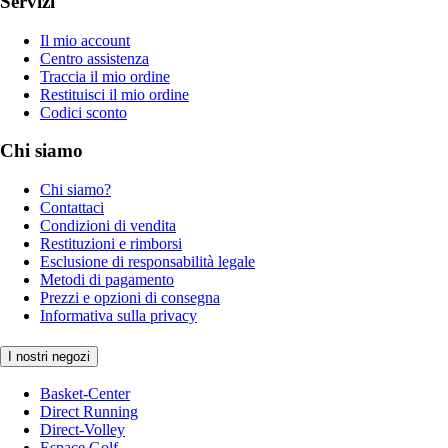
Servizi
Il mio account
Centro assistenza
Traccia il mio ordine
Restituisci il mio ordine
Codici sconto
Chi siamo
Chi siamo?
Contattaci
Condizioni di vendita
Restituzioni e rimborsi
Esclusione di responsabilità legale
Metodi di pagamento
Prezzi e opzioni di consegna
Informativa sulla privacy
I nostri negozi
Basket-Center
Direct Running
Direct-Volley
Espace Golf