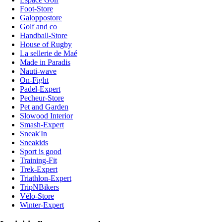
Foot-Store
Galoppostore
Golf and co
Handball-Store
House of Rugby
La sellerie de Maé
Made in Paradis
Nauti-wave
On-Fight
Padel-Expert
Pecheur-Store
Pet and Garden
Slowood Interior
Smash-Expert
Sneak'In
Sneakids
Sport is good
Training-Fit
Trek-Expert
Triathlon-Expert
TripNBikers
Vélo-Store
Winter-Expert