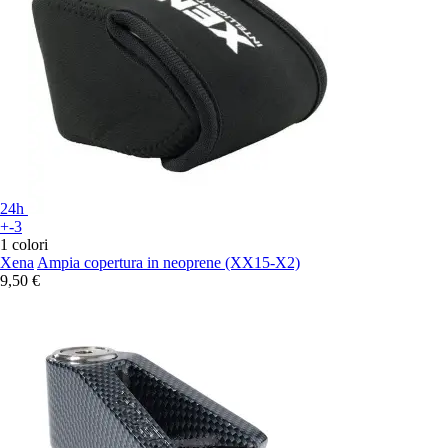
24h
+-3
1 colori
Xena
Ampia copertura in neoprene (XX15-X2)
9,50 €