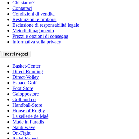
Chi siamo?
Contattaci
Condizioni di vendita
Restituzioni e rimborsi
Esclusione di responsabilità legale
Metodi di pagamento
Prezzi e opzioni di consegna
Informativa sulla privacy
I nostri negozi
Basket-Center
Direct Running
Direct-Volley
Espace Golf
Foot-Store
Galoppostore
Golf and co
Handball-Store
House of Rugby
La sellerie de Maé
Made in Paradis
Nauti-wave
On-Fight
Padel-Expert