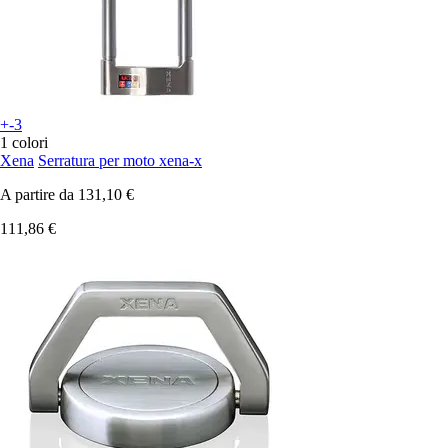
+-3
1 colori
Xena
Serratura per moto xena-x
A partire da
131,10 €
111,86 €