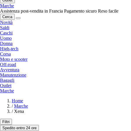
Outlet
Marche
Assistenza post-vendita in Francia
Pagamento sicuro
Reso facile
Cerca
Novità
Saldi
Caschi
Uomo
Donna
High-tech
Corsa
Moto e scooter
Off-road
Avventura
Manutenzione
Bagagli
Outlet
Marche
Home
/
Marche
/
Xena
Filtri
Spedito entro 24 ore