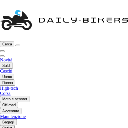
Cerca
Novità
Saldi
Caschi
Uomo
Donna
High-tech
Corsa
Moto e scooter
Off-road
Avventura
Manutenzione
Bagagli