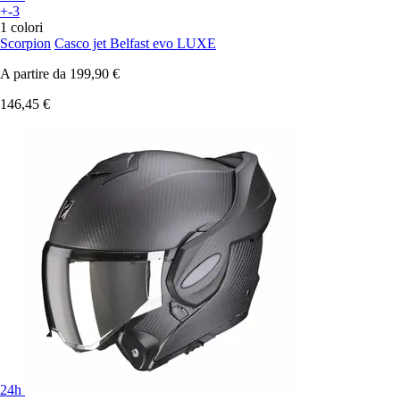
+-3
1 colori
Scorpion
Casco jet Belfast evo LUXE
A partire da
199,90 €
146,45 €
24h