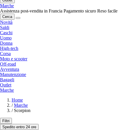
Outlet
Marche
Assistenza post-vendita in Francia
Pagamento sicuro
Reso facile
Cerca
Novità
Saldi
Caschi
Uomo
Donna
High-tech
Corsa
Moto e scooter
Off-road
Avventura
Manutenzione
Bagagli
Outlet
Marche
Home
/
Marche
/
Scorpion
Filtri
Spedito entro 24 ore