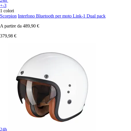
24h
+-3
1 colori
Scorpion
Interfono Bluetooth per moto Link-1 Dual pack
A partire da
489,90 €
379,98 €
24h