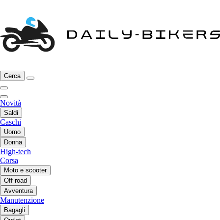
Cerca
Novità
Saldi
Caschi
Uomo
Donna
High-tech
Corsa
Moto e scooter
Off-road
Avventura
Manutenzione
Bagagli