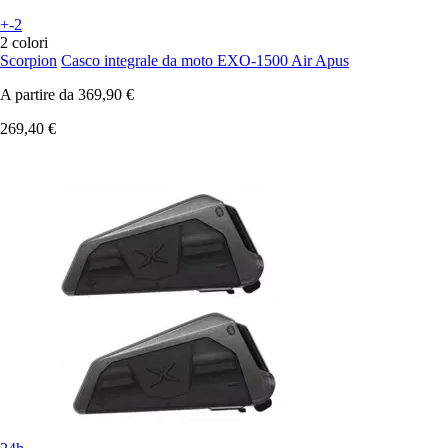
+-2
2 colori
Scorpion
Casco integrale da moto EXO-1500 Air Apus
A partire da
369,90 €
269,40 €