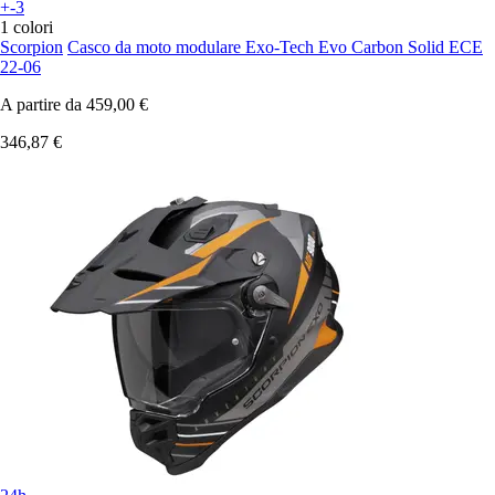
+-3
1 colori
Scorpion
Casco da moto modulare Exo-Tech Evo Carbon Solid ECE
22-06
A partire da
459,00 €
346,87 €