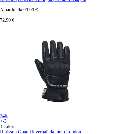
A partire da
99,90 €
72,90 €
24h
+-3
1 colori
Harisson
Guanti invernali da moto London