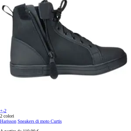
+-2
2 colori
Harisson
Sneakers di moto Curtis