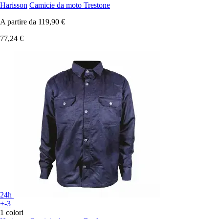
Harisson
Camicie da moto Trestone
A partire da
119,90 €
77,24 €
24h
+-3
1 colori