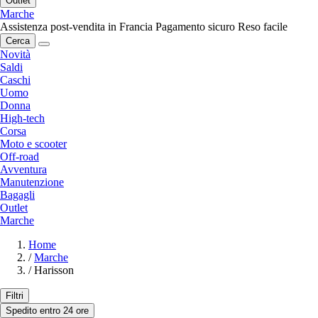
Outlet
Marche
Assistenza post-vendita in Francia
Pagamento sicuro
Reso facile
Cerca
Novità
Saldi
Caschi
Uomo
Donna
High-tech
Corsa
Moto e scooter
Off-road
Avventura
Manutenzione
Bagagli
Outlet
Marche
Home
/
Marche
/
Harisson
Filtri
Spedito entro 24 ore