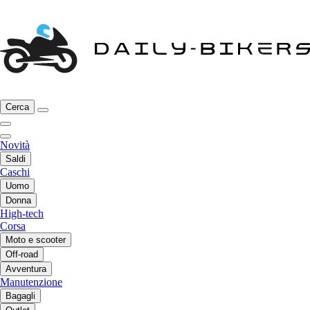
Cerca
Novità
Saldi
Caschi
Uomo
Donna
High-tech
Corsa
Moto e scooter
Off-road
Avventura
Manutenzione
Bagagli