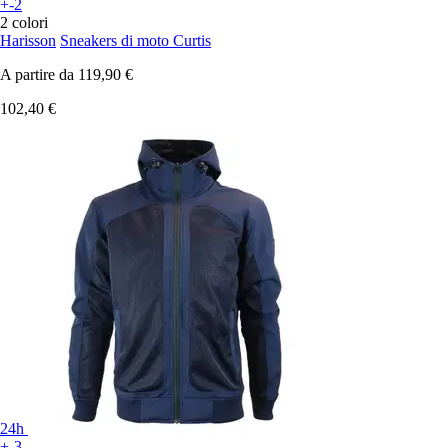
+-2
2 colori
Harisson
Sneakers di moto Curtis
A partire da
119,90 €
102,40 €
24h
+-3