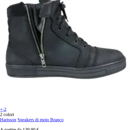
+-2
2 colori
Harisson
Sneakers di moto Branco
A partire da
139,90 €