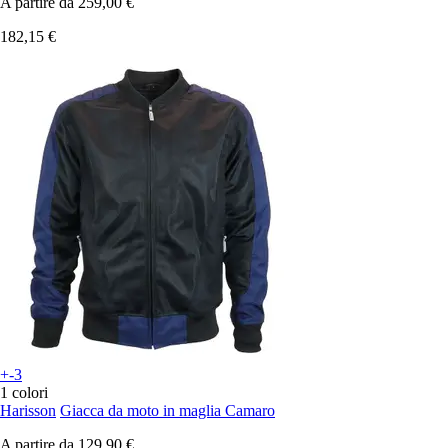
A partire da
259,00 €
182,15 €
+-3
1 colori
Harisson
Giacca da moto in maglia Camaro
A partire da
129,90 €