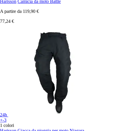
Harisson
Camicia da moto Battle
A partire da
119,90 €
77,24 €
24h
+-3
1 colori
Harisson
Giacca da pioggia per moto Niagara