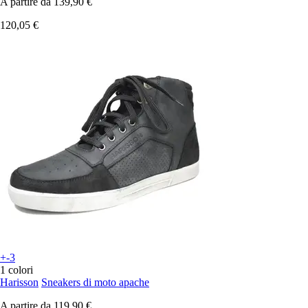
A partire da
139,90 €
120,05 €
+-3
1 colori
Harisson
Sneakers di moto apache
A partire da
119,90 €