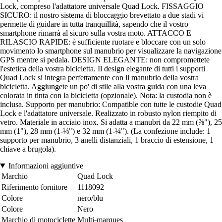
Lock, compreso l'adattatore universale Quad Lock. FISSAGGIO
SICURO: il nostro sistema di bloccaggio brevettato a due stadi vi
permette di guidare in tutta tranquillità, sapendo che il vostro
smartphone rimarrà al sicuro sulla vostra moto. ATTACCO E
RILASCIO RAPIDE: è sufficiente ruotare e bloccare con un solo
movimento lo smartphone sul manubrio per visualizzare la navigazione
GPS mentre si pedala. DESIGN ELEGANTE: non compromettete
l'estetica della vostra bicicletta. Il design elegante di tutti i supporti
Quad Lock si integra perfettamente con il manubrio della vostra
bicicletta. Aggiungete un po' di stile alla vostra guida con una leva
colorata in tinta con la bicicletta (opzionale). Nota: la custodia non è
inclusa. Supporto per manubrio: Compatible con tutte le custodie Quad
Lock e l'adattatore universale. Realizzato in robusto nylon riempito di
vetro. Materiale in acciaio inox. Si adatta a manubri da 22 mm (⅞"), 25
mm (1"), 28 mm (1-⅛") e 32 mm (1-¼"). (La confezione include: 1
supporto per manubrio, 3 anelli distanziali, 1 braccio di estensione, 1
chiave a brugola).
Informazioni aggiuntive
Marchio
Quad Lock
Riferimento fornitore
1118092
Colore
nero/blu
Colore
Nero
Marchio di motociclette
Multi-marques