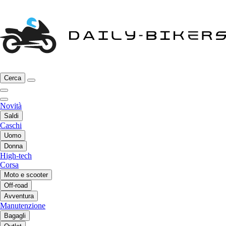
Cerca
Novità
Saldi
Caschi
Uomo
Donna
High-tech
Corsa
Moto e scooter
Off-road
Avventura
Manutenzione
Bagagli