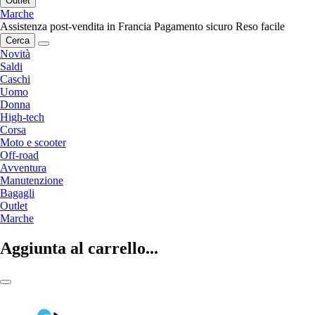
Outlet
Marche
Assistenza post-vendita in Francia
Pagamento sicuro
Reso facile
Cerca
Novità
Saldi
Caschi
Uomo
Donna
High-tech
Corsa
Moto e scooter
Off-road
Avventura
Manutenzione
Bagagli
Outlet
Marche
Aggiunta al carrello...