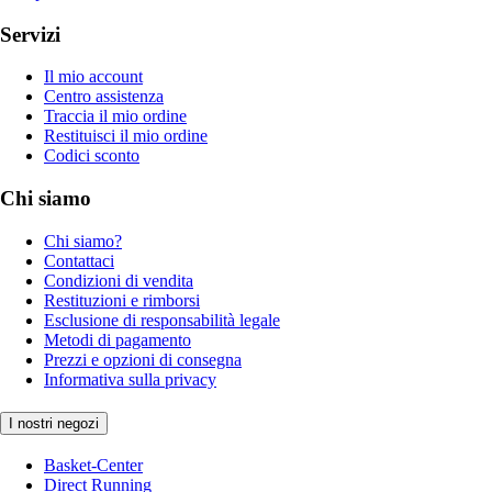
Servizi
Il mio account
Centro assistenza
Traccia il mio ordine
Restituisci il mio ordine
Codici sconto
Chi siamo
Chi siamo?
Contattaci
Condizioni di vendita
Restituzioni e rimborsi
Esclusione di responsabilità legale
Metodi di pagamento
Prezzi e opzioni di consegna
Informativa sulla privacy
I nostri negozi
Basket-Center
Direct Running