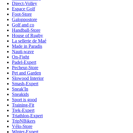
Direct-Volley
Espace Golf
Foot-Store
Galoppostore
Golf and co
Handball-Store
House of Rugby
La sellerie de Maé
Made in Paradis
Nauti-wave
On-Fight
Padel-Expert
Pecheur-Store
Pet and Garden
Slowood Interior
Smash-Expert
Sneak'In
Sneakids
Sport is good
Training-Fit
Trek-Expert
Triathlon-Expert
TripNBikers
Vélo-Store
Winter-Expert