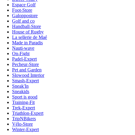
Espace Golf
Foot-Store
Galoppostore
Golf and co
Handball-Store
House of Rugby
La sellerie de Maé
Made in Paradis
Nauti-wave
On-Fight
Padel-Expert
Pecheur-Store
Pet and Garden
Slowood Interior
Smash-Expert
Sneak'In
Sneakids
Sport is good
Training-Fit
Trek-Expert
Triathlon-Expert
TripNBikers
Vélo-Store
Winter-Expert