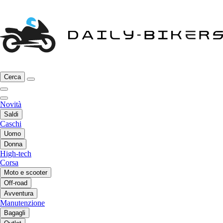
Cerca
Novità
Saldi
Caschi
Uomo
Donna
High-tech
Corsa
Moto e scooter
Off-road
Avventura
Manutenzione
Bagagli