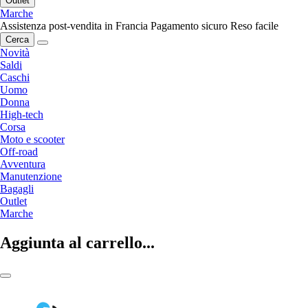
Outlet
Marche
Assistenza post-vendita in Francia
Pagamento sicuro
Reso facile
Cerca
Novità
Saldi
Caschi
Uomo
Donna
High-tech
Corsa
Moto e scooter
Off-road
Avventura
Manutenzione
Bagagli
Outlet
Marche
Aggiunta al carrello...