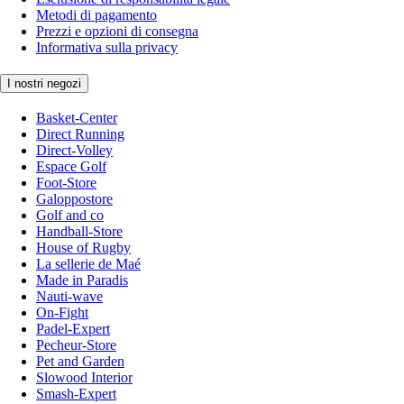
Metodi di pagamento
Prezzi e opzioni di consegna
Informativa sulla privacy
I nostri negozi
Basket-Center
Direct Running
Direct-Volley
Espace Golf
Foot-Store
Galoppostore
Golf and co
Handball-Store
House of Rugby
La sellerie de Maé
Made in Paradis
Nauti-wave
On-Fight
Padel-Expert
Pecheur-Store
Pet and Garden
Slowood Interior
Smash-Expert