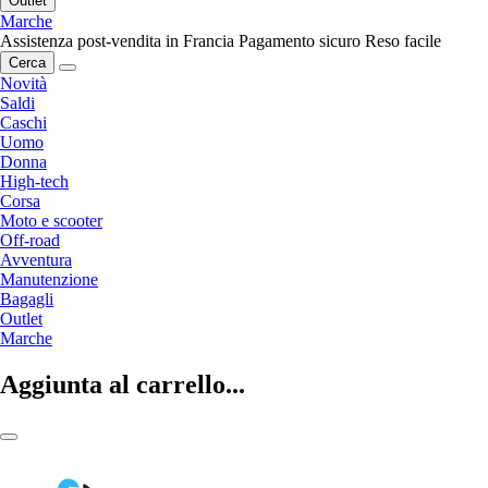
Outlet
Marche
Assistenza post-vendita in Francia
Pagamento sicuro
Reso facile
Cerca
Novità
Saldi
Caschi
Uomo
Donna
High-tech
Corsa
Moto e scooter
Off-road
Avventura
Manutenzione
Bagagli
Outlet
Marche
Aggiunta al carrello...