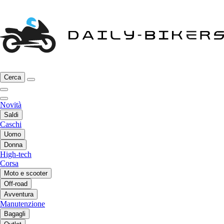
Cerca
Novità
Saldi
Caschi
Uomo
Donna
High-tech
Corsa
Moto e scooter
Off-road
Avventura
Manutenzione
Bagagli