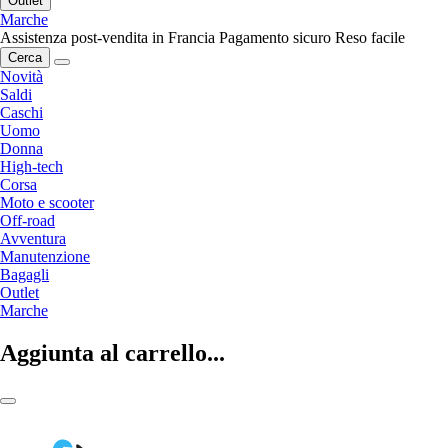
Outlet
Marche
Assistenza post-vendita in Francia
Pagamento sicuro
Reso facile
Cerca
Novità
Saldi
Caschi
Uomo
Donna
High-tech
Corsa
Moto e scooter
Off-road
Avventura
Manutenzione
Bagagli
Outlet
Marche
Aggiunta al carrello...