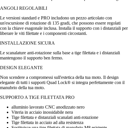
ANGOLI REGOLABILI
Le versioni standard e PRO includono un pezzo articolato con
un'escursione di rotazione di 135 gradi, che possono essere regolati
con la chiave esagonale inclusa. Installa il supporto con i distanziali per
liberare le viti filettate e i componenti circostanti.
INSTALLAZIONE SICURA
Le scanalature anti-rotazione sulla base a tige filettata e i distanziali
mantengono il supporto ben fermo.
DESIGN ELEGANTE
Non scendere a compromessi sull'estetica della tua moto. Il design
elegante di tutti i supporti Quad Lock® si integra perfettamente con il
manubrio della tua moto.
SUPPORTO A TIGE FILETTATA PRO
alluminio lavorato CNC anodizzato nero
Viteria in acciaio inossidabile nera
Tige filettata e distanziali scanalati anti-rotazione
Tige filettata in acciaio ad alta resistenza
Sostituisce una tige filettata di manubrio M8 esistente