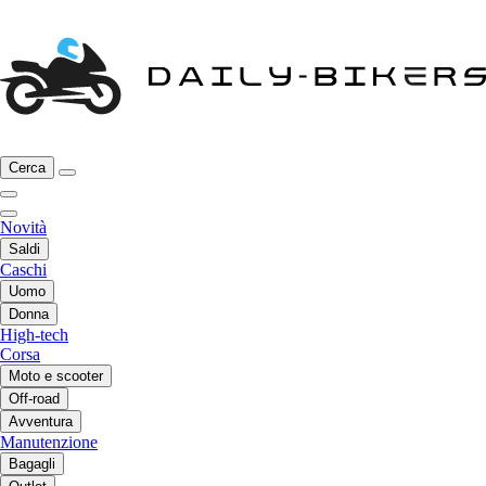
Cerca
Novità
Saldi
Caschi
Uomo
Donna
High-tech
Corsa
Moto e scooter
Off-road
Avventura
Manutenzione
Bagagli