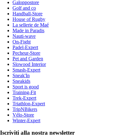
Galoppostore
Golf and co
Handball-Store
House of Rugby
La sellerie de Maé
Made in Paradis
Nauti-wave
On-Fight
Padel-Expert
Pecheur-Store
Pet and Garden
Slowood Interior
Smash-Expert
Sneak'In
Sneakids
Sport is good
Training-Fit
Trek-Expert
Triathlon-Expert
TripNBikers
Vélo-Store
Winter-Expert
Iscriviti alla nostra newsletter