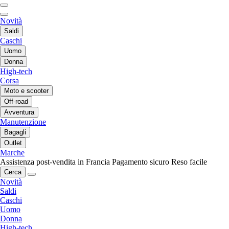
Novità
Saldi
Caschi
Uomo
Donna
High-tech
Corsa
Moto e scooter
Off-road
Avventura
Manutenzione
Bagagli
Outlet
Marche
Assistenza post-vendita in Francia
Pagamento sicuro
Reso facile
Cerca
Novità
Saldi
Caschi
Uomo
Donna
High-tech