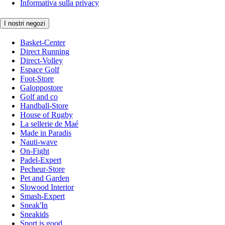
Informativa sulla privacy
I nostri negozi
Basket-Center
Direct Running
Direct-Volley
Espace Golf
Foot-Store
Galoppostore
Golf and co
Handball-Store
House of Rugby
La sellerie de Maé
Made in Paradis
Nauti-wave
On-Fight
Padel-Expert
Pecheur-Store
Pet and Garden
Slowood Interior
Smash-Expert
Sneak'In
Sneakids
Sport is good