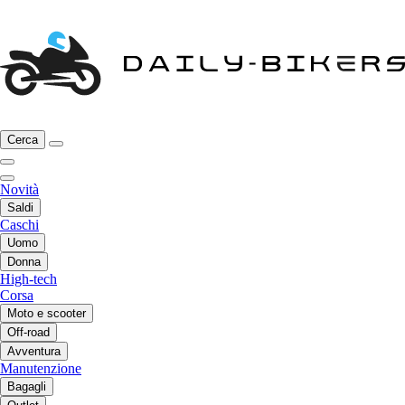
Cerca
Novità
Saldi
Caschi
Uomo
Donna
High-tech
Corsa
Moto e scooter
Off-road
Avventura
Manutenzione
Bagagli