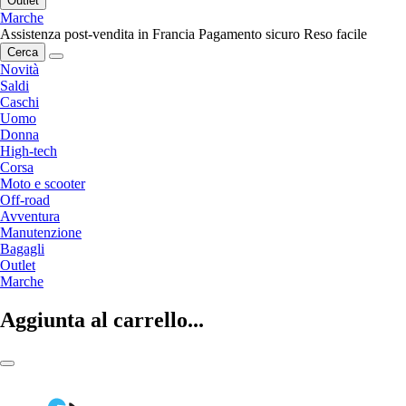
Outlet
Marche
Assistenza post-vendita in Francia
Pagamento sicuro
Reso facile
Cerca
Novità
Saldi
Caschi
Uomo
Donna
High-tech
Corsa
Moto e scooter
Off-road
Avventura
Manutenzione
Bagagli
Outlet
Marche
Aggiunta al carrello...