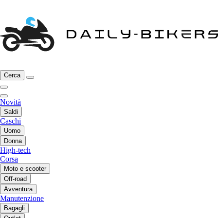
Cerca
Novità
Saldi
Caschi
Uomo
Donna
High-tech
Corsa
Moto e scooter
Off-road
Avventura
Manutenzione
Bagagli