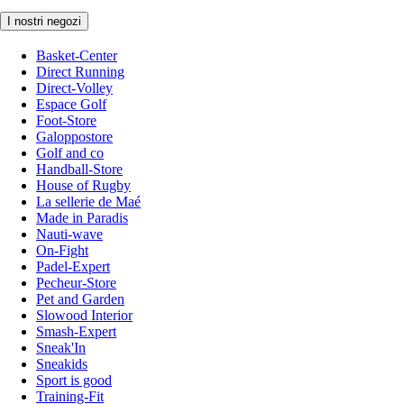
I nostri negozi
Basket-Center
Direct Running
Direct-Volley
Espace Golf
Foot-Store
Galoppostore
Golf and co
Handball-Store
House of Rugby
La sellerie de Maé
Made in Paradis
Nauti-wave
On-Fight
Padel-Expert
Pecheur-Store
Pet and Garden
Slowood Interior
Smash-Expert
Sneak'In
Sneakids
Sport is good
Training-Fit