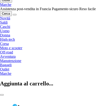
Outlet
Marche
Assistenza post-vendita in Francia
Pagamento sicuro
Reso facile
Cerca
Novità
Saldi
Caschi
Uomo
Donna
High-tech
Corsa
Moto e scooter
Off-road
Avventura
Manutenzione
Bagagli
Outlet
Marche
Aggiunta al carrello...