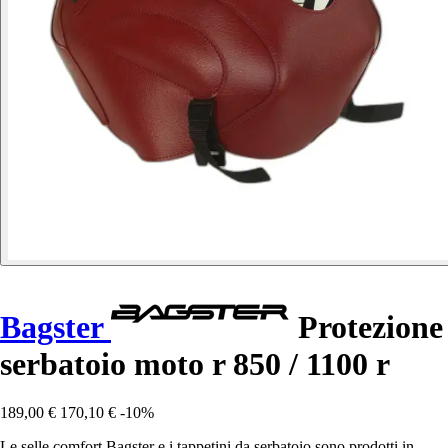
Bagster
Protezione
serbatoio moto r 850 / 1100 r
189,00 €
170,10 €
-10%
Le selle comfort Bagster e i tappetini da serbatoio sono prodotti in