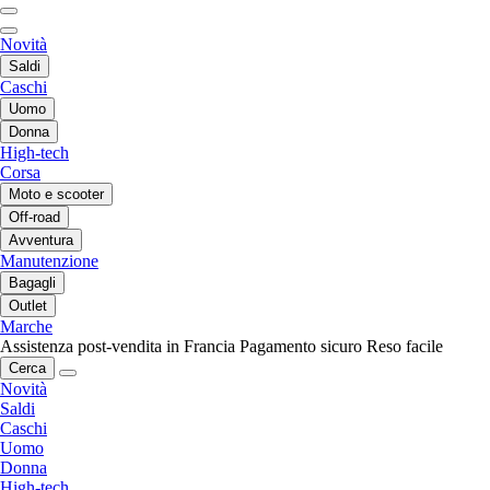
Novità
Saldi
Caschi
Uomo
Donna
High-tech
Corsa
Moto e scooter
Off-road
Avventura
Manutenzione
Bagagli
Outlet
Marche
Assistenza post-vendita in Francia
Pagamento sicuro
Reso facile
Cerca
Novità
Saldi
Caschi
Uomo
Donna
High-tech