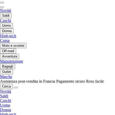
Novità
Saldi
Caschi
Uomo
Donna
High-tech
Corsa
Moto e scooter
Off-road
Avventura
Manutenzione
Bagagli
Outlet
Marche
Assistenza post-vendita in Francia
Pagamento sicuro
Reso facile
Cerca
Novità
Saldi
Caschi
Uomo
Donna
High-tech