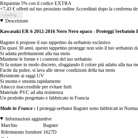
Risparmia 5%
con il codice
EXTRA
+7,43 €
offerti sul tuo prossimo ordine
Accreditati dopo la conferma de
Loading...
Descrizione
Kawasaki ER 6 2012-2016 Nero Nero opaco -
Proteggi Serbatoio 
Bagster ti propone il suo tappetino da serbatoio esclusivo
Da quasi 30 anni, questo tappetino protegge non solo il tuo serbatoio da 
Si adatta perfettamente alla tua moto
Mantiene le forme e i contorni del tuo serbatoio
Si fa notare in modo discreto, sfoggiando il colore più adatto alla tua m
Facile da pulire, si lava alle stesse condizioni della tua moto
Resistente ai raggi UV
Si monta e smonta rapidamente
Attacco inaccessibile per evitare furti
Materiale PVC ad alta resistenza
Un prodotto progettato e fabbricato in Francia
Made in France :
I proteggi-serbatoi Bagster sono fabbricati in Normand
Informazioni aggiuntive
Marchio
Bagster
Riferimento fornitore
1627D