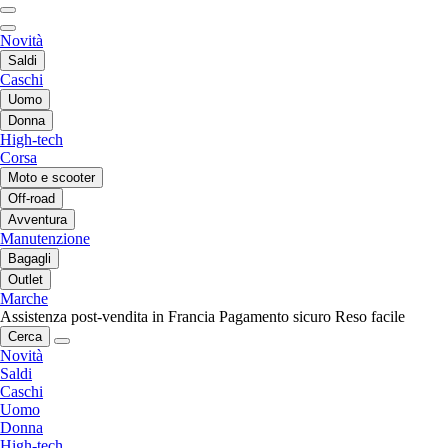
Novità
Saldi
Caschi
Uomo
Donna
High-tech
Corsa
Moto e scooter
Off-road
Avventura
Manutenzione
Bagagli
Outlet
Marche
Assistenza post-vendita in Francia
Pagamento sicuro
Reso facile
Cerca
Novità
Saldi
Caschi
Uomo
Donna
High-tech