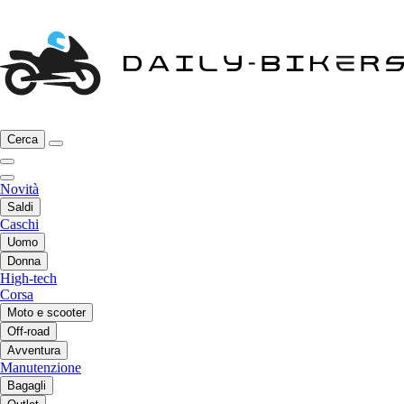
Cerca
Novità
Saldi
Caschi
Uomo
Donna
High-tech
Corsa
Moto e scooter
Off-road
Avventura
Manutenzione
Bagagli