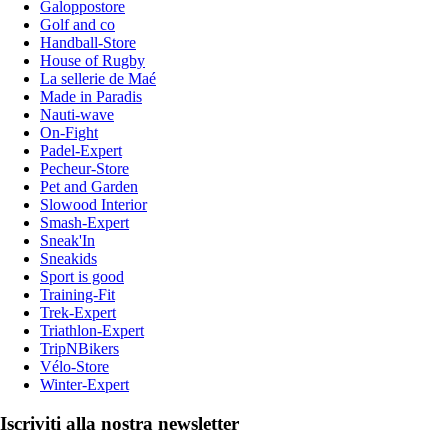
Galoppostore
Golf and co
Handball-Store
House of Rugby
La sellerie de Maé
Made in Paradis
Nauti-wave
On-Fight
Padel-Expert
Pecheur-Store
Pet and Garden
Slowood Interior
Smash-Expert
Sneak'In
Sneakids
Sport is good
Training-Fit
Trek-Expert
Triathlon-Expert
TripNBikers
Vélo-Store
Winter-Expert
Iscriviti alla nostra newsletter