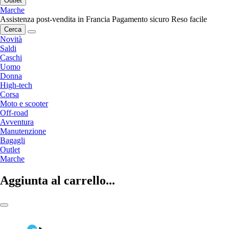
Outlet
Marche
Assistenza post-vendita in Francia
Pagamento sicuro
Reso facile
Cerca
Novità
Saldi
Caschi
Uomo
Donna
High-tech
Corsa
Moto e scooter
Off-road
Avventura
Manutenzione
Bagagli
Outlet
Marche
Aggiunta al carrello...