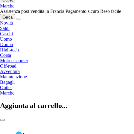
Outlet
Marche
Assistenza post-vendita in Francia
Pagamento sicuro
Reso facile
Cerca
Novità
Saldi
Caschi
Uomo
Donna
High-tech
Corsa
Moto e scooter
Off-road
Avventura
Manutenzione
Bagagli
Outlet
Marche
Aggiunta al carrello...