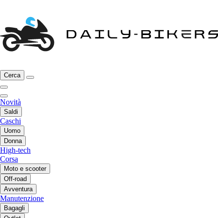
Cerca
Novità
Saldi
Caschi
Uomo
Donna
High-tech
Corsa
Moto e scooter
Off-road
Avventura
Manutenzione
Bagagli