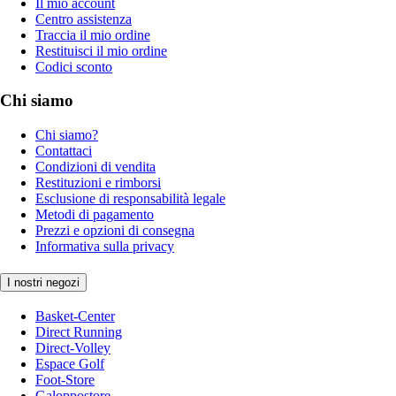
Il mio account
Centro assistenza
Traccia il mio ordine
Restituisci il mio ordine
Codici sconto
Chi siamo
Chi siamo?
Contattaci
Condizioni di vendita
Restituzioni e rimborsi
Esclusione di responsabilità legale
Metodi di pagamento
Prezzi e opzioni di consegna
Informativa sulla privacy
I nostri negozi
Basket-Center
Direct Running
Direct-Volley
Espace Golf
Foot-Store
Galoppostore