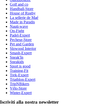
Golf and co
Handball-Store
House of Rugby
La sellerie de Maé
Made in Paradis
Nauti-wave
On-Fight
Padel-Expert
Pecheur-Store
Pet and Garden
Slowood Interior
Smash-Expert
Sneak'In
Sneakids
Sport is good
Training-Fit
Trek-Expert
Triathlon-Expert
TripNBikers
Vélo-Store
Winter-Expert
Iscriviti alla nostra newsletter