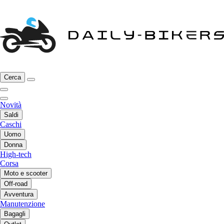
Cerca
Novità
Saldi
Caschi
Uomo
Donna
High-tech
Corsa
Moto e scooter
Off-road
Avventura
Manutenzione
Bagagli