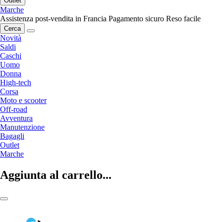
Outlet
Marche
Assistenza post-vendita in Francia
Pagamento sicuro
Reso facile
Cerca
Novità
Saldi
Caschi
Uomo
Donna
High-tech
Corsa
Moto e scooter
Off-road
Avventura
Manutenzione
Bagagli
Outlet
Marche
Aggiunta al carrello...