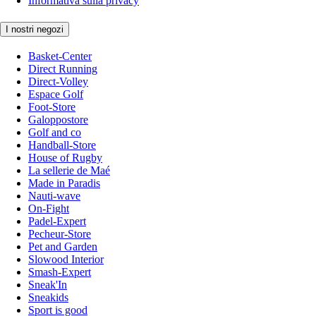
Informativa sulla privacy
I nostri negozi
Basket-Center
Direct Running
Direct-Volley
Espace Golf
Foot-Store
Galoppostore
Golf and co
Handball-Store
House of Rugby
La sellerie de Maé
Made in Paradis
Nauti-wave
On-Fight
Padel-Expert
Pecheur-Store
Pet and Garden
Slowood Interior
Smash-Expert
Sneak'In
Sneakids
Sport is good