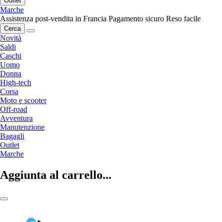
Outlet
Marche
Assistenza post-vendita in Francia
Pagamento sicuro
Reso facile
Cerca
Novità
Saldi
Caschi
Uomo
Donna
High-tech
Corsa
Moto e scooter
Off-road
Avventura
Manutenzione
Bagagli
Outlet
Marche
Aggiunta al carrello...