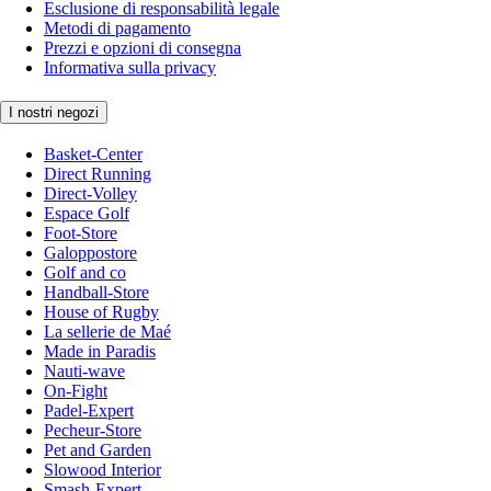
Esclusione di responsabilità legale
Metodi di pagamento
Prezzi e opzioni di consegna
Informativa sulla privacy
I nostri negozi
Basket-Center
Direct Running
Direct-Volley
Espace Golf
Foot-Store
Galoppostore
Golf and co
Handball-Store
House of Rugby
La sellerie de Maé
Made in Paradis
Nauti-wave
On-Fight
Padel-Expert
Pecheur-Store
Pet and Garden
Slowood Interior
Smash-Expert