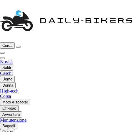
Cerca
Novità
Saldi
Caschi
Uomo
Donna
High-tech
Corsa
Moto e scooter
Off-road
Avventura
Manutenzione
Bagagli