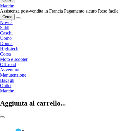
Outlet
Marche
Assistenza post-vendita in Francia
Pagamento sicuro
Reso facile
Cerca
Novità
Saldi
Caschi
Uomo
Donna
High-tech
Corsa
Moto e scooter
Off-road
Avventura
Manutenzione
Bagagli
Outlet
Marche
Aggiunta al carrello...