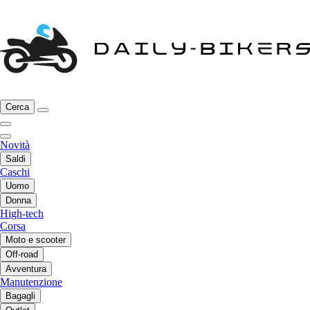
Cerca
Novità
Saldi
Caschi
Uomo
Donna
High-tech
Corsa
Moto e scooter
Off-road
Avventura
Manutenzione
Bagagli