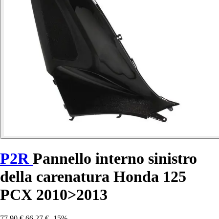
P2R
Pannello interno sinistro
della carenatura Honda 125
PCX 2010>2013
77,90 €
66,27 €
-15%