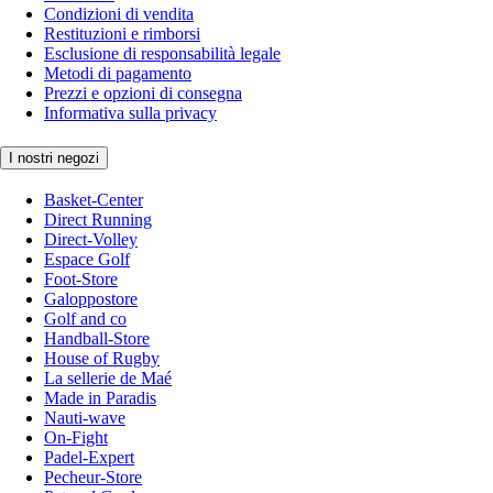
Condizioni di vendita
Restituzioni e rimborsi
Esclusione di responsabilità legale
Metodi di pagamento
Prezzi e opzioni di consegna
Informativa sulla privacy
I nostri negozi
Basket-Center
Direct Running
Direct-Volley
Espace Golf
Foot-Store
Galoppostore
Golf and co
Handball-Store
House of Rugby
La sellerie de Maé
Made in Paradis
Nauti-wave
On-Fight
Padel-Expert
Pecheur-Store