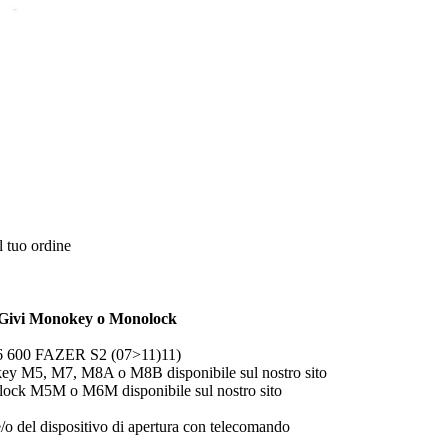
l tuo ordine
o Givi Monokey o Monolock
Z6 600 FAZER S2 (07>11)11)
key M5, M7, M8A o M8B disponibile sul nostro sito
olock M5M o M6M disponibile sul nostro sito
o del dispositivo di apertura con telecomando