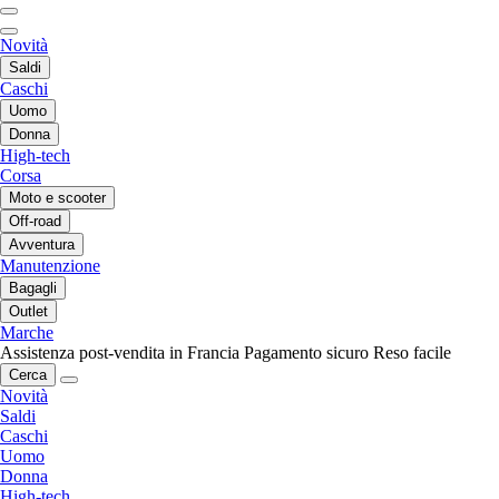
Novità
Saldi
Caschi
Uomo
Donna
High-tech
Corsa
Moto e scooter
Off-road
Avventura
Manutenzione
Bagagli
Outlet
Marche
Assistenza post-vendita in Francia
Pagamento sicuro
Reso facile
Cerca
Novità
Saldi
Caschi
Uomo
Donna
High-tech