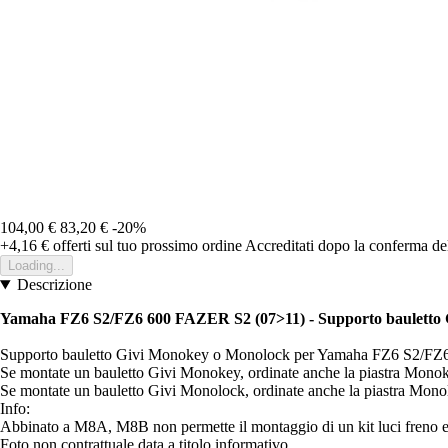
104,00 €
83,20 €
-20%
+4,16 €
offerti sul tuo prossimo ordine
Accreditati dopo la conferma de
Loading...
Descrizione
Yamaha FZ6 S2/FZ6 600 FAZER S2 (07>11)
- Supporto baulett
Supporto bauletto Givi Monokey o Monolock per Yamaha FZ6 S2/F
Se montate un bauletto Givi Monokey, ordinate anche la piastra Mono
Se montate un bauletto Givi Monolock, ordinate anche la piastra Mon
Info:
Abbinato a M8A, M8B non permette il montaggio di un kit luci freno e/
Foto non contrattuale data a titolo informativo