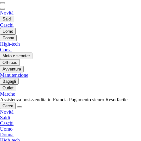
Novità
Saldi
Caschi
Uomo
Donna
High-tech
Corsa
Moto e scooter
Off-road
Avventura
Manutenzione
Bagagli
Outlet
Marche
Assistenza post-vendita in Francia
Pagamento sicuro
Reso facile
Cerca
Novità
Saldi
Caschi
Uomo
Donna
High-tech