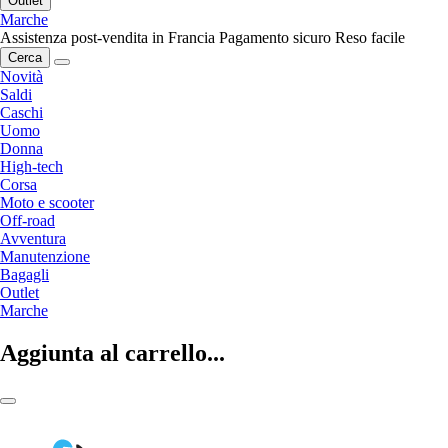
Outlet
Marche
Assistenza post-vendita in Francia
Pagamento sicuro
Reso facile
Cerca
Novità
Saldi
Caschi
Uomo
Donna
High-tech
Corsa
Moto e scooter
Off-road
Avventura
Manutenzione
Bagagli
Outlet
Marche
Aggiunta al carrello...