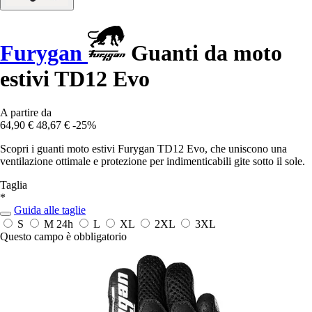
Furygan
Guanti da moto
estivi TD12 Evo
A partire da
64,90 €
48,67 €
-25%
Scopri i guanti moto estivi Furygan TD12 Evo, che uniscono una
ventilazione ottimale e protezione per indimenticabili gite sotto il sole.
Taglia
*
Guida alle taglie
S
M
24h
L
XL
2XL
3XL
Questo campo è obbligatorio