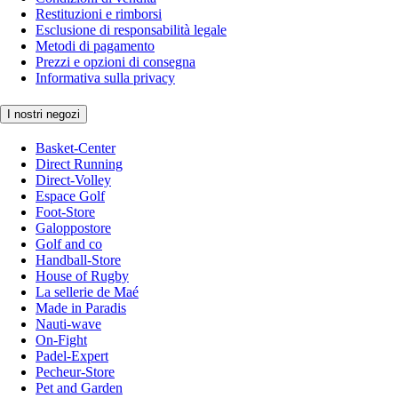
Restituzioni e rimborsi
Esclusione di responsabilità legale
Metodi di pagamento
Prezzi e opzioni di consegna
Informativa sulla privacy
I nostri negozi
Basket-Center
Direct Running
Direct-Volley
Espace Golf
Foot-Store
Galoppostore
Golf and co
Handball-Store
House of Rugby
La sellerie de Maé
Made in Paradis
Nauti-wave
On-Fight
Padel-Expert
Pecheur-Store
Pet and Garden