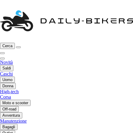
Cerca
Novità
Saldi
Caschi
Uomo
Donna
High-tech
Corsa
Moto e scooter
Off-road
Avventura
Manutenzione
Bagagli