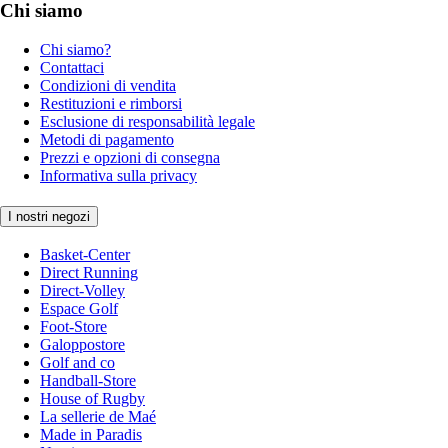
Chi siamo
Chi siamo?
Contattaci
Condizioni di vendita
Restituzioni e rimborsi
Esclusione di responsabilità legale
Metodi di pagamento
Prezzi e opzioni di consegna
Informativa sulla privacy
I nostri negozi
Basket-Center
Direct Running
Direct-Volley
Espace Golf
Foot-Store
Galoppostore
Golf and co
Handball-Store
House of Rugby
La sellerie de Maé
Made in Paradis