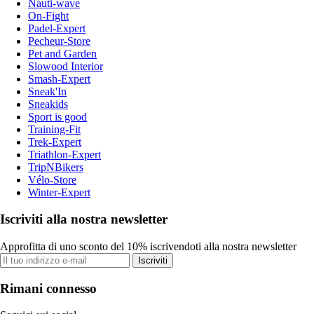
Nauti-wave
On-Fight
Padel-Expert
Pecheur-Store
Pet and Garden
Slowood Interior
Smash-Expert
Sneak'In
Sneakids
Sport is good
Training-Fit
Trek-Expert
Triathlon-Expert
TripNBikers
Vélo-Store
Winter-Expert
Iscriviti alla nostra newsletter
Approfitta di uno sconto del 10% iscrivendoti alla nostra newsletter
Iscriviti
Rimani connesso