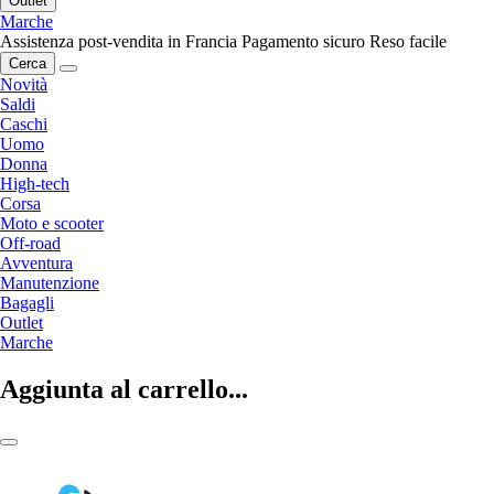
Outlet
Marche
Assistenza post-vendita in Francia
Pagamento sicuro
Reso facile
Cerca
Novità
Saldi
Caschi
Uomo
Donna
High-tech
Corsa
Moto e scooter
Off-road
Avventura
Manutenzione
Bagagli
Outlet
Marche
Aggiunta al carrello...