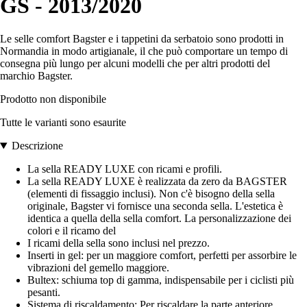
GS - 2013/2020
Le selle comfort Bagster e i tappetini da serbatoio sono prodotti in
Normandia in modo artigianale, il che può comportare un tempo di
consegna più lungo per alcuni modelli che per altri prodotti del
marchio Bagster.
Prodotto non disponibile
Tutte le varianti sono esaurite
Descrizione
La sella READY LUXE con ricami e profili.
La sella READY LUXE è realizzata da zero da BAGSTER
(elementi di fissaggio inclusi). Non c'è bisogno della sella
originale, Bagster vi fornisce una seconda sella. L'estetica è
identica a quella della sella comfort. La personalizzazione dei
colori e il ricamo del
I ricami della sella sono inclusi nel prezzo.
Inserti in gel: per un maggiore comfort, perfetti per assorbire le
vibrazioni del gemello maggiore.
Bultex: schiuma top di gamma, indispensabile per i ciclisti più
pesanti.
Sistema di riscaldamento: Per riscaldare la parte anteriore,