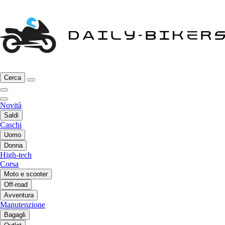
Cerca
Novità
Saldi
Caschi
Uomo
Donna
High-tech
Corsa
Moto e scooter
Off-road
Avventura
Manutenzione
Bagagli