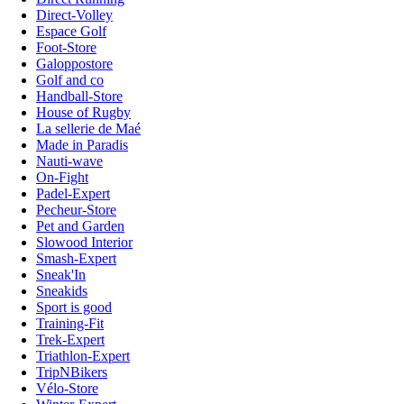
Direct-Volley
Espace Golf
Foot-Store
Galoppostore
Golf and co
Handball-Store
House of Rugby
La sellerie de Maé
Made in Paradis
Nauti-wave
On-Fight
Padel-Expert
Pecheur-Store
Pet and Garden
Slowood Interior
Smash-Expert
Sneak'In
Sneakids
Sport is good
Training-Fit
Trek-Expert
Triathlon-Expert
TripNBikers
Vélo-Store