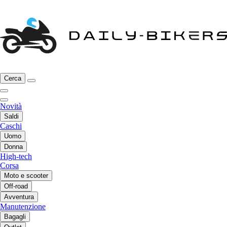
Cerca
Novità
Saldi
Caschi
Uomo
Donna
High-tech
Corsa
Moto e scooter
Off-road
Avventura
Manutenzione
Bagagli