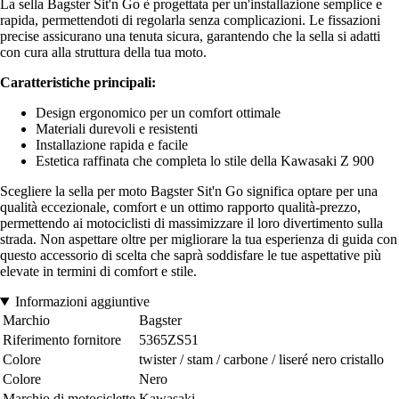
La sella Bagster Sit'n Go è progettata per un'installazione semplice e
rapida, permettendoti di regolarla senza complicazioni. Le fissazioni
precise assicurano una tenuta sicura, garantendo che la sella si adatti
con cura alla struttura della tua moto.
Caratteristiche principali:
Design ergonomico per un comfort ottimale
Materiali durevoli e resistenti
Installazione rapida e facile
Estetica raffinata che completa lo stile della Kawasaki Z 900
Scegliere la sella per moto Bagster Sit'n Go significa optare per una
qualità eccezionale, comfort e un ottimo rapporto qualità-prezzo,
permettendo ai motociclisti di massimizzare il loro divertimento sulla
strada. Non aspettare oltre per migliorare la tua esperienza di guida con
questo accessorio di scelta che saprà soddisfare le tue aspettative più
elevate in termini di comfort e stile.
Informazioni aggiuntive
Marchio
Bagster
Riferimento fornitore
5365ZS51
Colore
twister / stam / carbone / liseré nero cristallo
Colore
Nero
Marchio di motociclette
Kawasaki