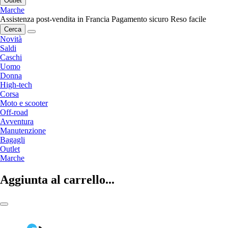
Outlet
Marche
Assistenza post-vendita in Francia
Pagamento sicuro
Reso facile
Cerca
Novità
Saldi
Caschi
Uomo
Donna
High-tech
Corsa
Moto e scooter
Off-road
Avventura
Manutenzione
Bagagli
Outlet
Marche
Aggiunta al carrello...