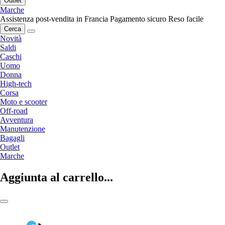
Outlet
Marche
Assistenza post-vendita in Francia
Pagamento sicuro
Reso facile
Cerca
Novità
Saldi
Caschi
Uomo
Donna
High-tech
Corsa
Moto e scooter
Off-road
Avventura
Manutenzione
Bagagli
Outlet
Marche
Aggiunta al carrello...