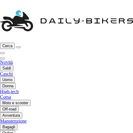
Cerca
Novità
Saldi
Caschi
Uomo
Donna
High-tech
Corsa
Moto e scooter
Off-road
Avventura
Manutenzione
Bagagli