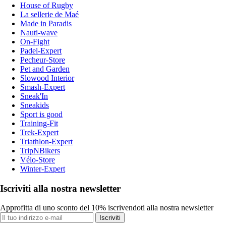
House of Rugby
La sellerie de Maé
Made in Paradis
Nauti-wave
On-Fight
Padel-Expert
Pecheur-Store
Pet and Garden
Slowood Interior
Smash-Expert
Sneak'In
Sneakids
Sport is good
Training-Fit
Trek-Expert
Triathlon-Expert
TripNBikers
Vélo-Store
Winter-Expert
Iscriviti alla nostra newsletter
Approfitta di uno sconto del 10% iscrivendoti alla nostra newsletter
Iscriviti