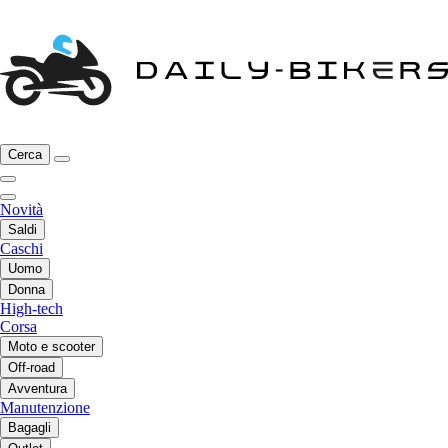
Cerca
Novità
Saldi
Caschi
Uomo
Donna
High-tech
Corsa
Moto e scooter
Off-road
Avventura
Manutenzione
Bagagli