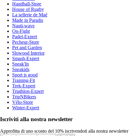
Handball-Store
House of Rugby
La sellerie de Maé
Made in Paradis
Nauti-wave
On-Fight
Padel-Expert
Pecheur-Store
Pet and Garden
Slowood Interior
Smash-Expert
Sneak'In
Sneakids
Sport is good
Training-Fit
Trek-Expert
Triathlon-Expert
TripNBikers
Vélo-Store
Winter-Expert
Iscriviti alla nostra newsletter
Approfitta di uno sconto del 10% iscrivendoti alla nostra newsletter