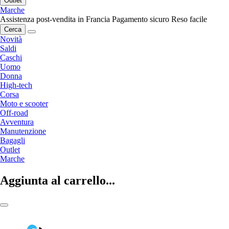
Outlet
Marche
Assistenza post-vendita in Francia
Pagamento sicuro
Reso facile
Cerca
Novità
Saldi
Caschi
Uomo
Donna
High-tech
Corsa
Moto e scooter
Off-road
Avventura
Manutenzione
Bagagli
Outlet
Marche
Aggiunta al carrello...