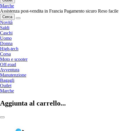
Outlet
Marche
Assistenza post-vendita in Francia
Pagamento sicuro
Reso facile
Cerca
Novità
Saldi
Caschi
Uomo
Donna
High-tech
Corsa
Moto e scooter
Off-road
Avventura
Manutenzione
Bagagli
Outlet
Marche
Aggiunta al carrello...