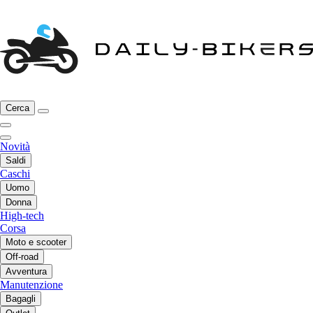
Cerca
Novità
Saldi
Caschi
Uomo
Donna
High-tech
Corsa
Moto e scooter
Off-road
Avventura
Manutenzione
Bagagli