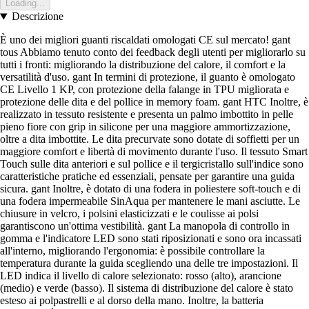
Loading...
Descrizione
È uno dei migliori guanti riscaldati omologati CE sul mercato! gant
tous Abbiamo tenuto conto dei feedback degli utenti per migliorarlo su
tutti i fronti: migliorando la distribuzione del calore, il comfort e la
versatilità d'uso. gant In termini di protezione, il guanto è omologato
CE Livello 1 KP, con protezione della falange in TPU migliorata e
protezione delle dita e del pollice in memory foam. gant HTC Inoltre, è
realizzato in tessuto resistente e presenta un palmo imbottito in pelle
pieno fiore con grip in silicone per una maggiore ammortizzazione,
oltre a dita imbottite. Le dita precurvate sono dotate di soffietti per un
maggiore comfort e libertà di movimento durante l'uso. Il tessuto Smart
Touch sulle dita anteriori e sul pollice e il tergicristallo sull'indice sono
caratteristiche pratiche ed essenziali, pensate per garantire una guida
sicura. gant Inoltre, è dotato di una fodera in poliestere soft-touch e di
una fodera impermeabile SinAqua per mantenere le mani asciutte. Le
chiusure in velcro, i polsini elasticizzati e le coulisse ai polsi
garantiscono un'ottima vestibilità. gant La manopola di controllo in
gomma e l'indicatore LED sono stati riposizionati e sono ora incassati
all'interno, migliorando l'ergonomia: è possibile controllare la
temperatura durante la guida scegliendo una delle tre impostazioni. Il
LED indica il livello di calore selezionato: rosso (alto), arancione
(medio) e verde (basso). Il sistema di distribuzione del calore è stato
esteso ai polpastrelli e al dorso della mano. Inoltre, la batteria