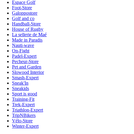
Espace Golf
Foot-Store
Galoppostore
Golf and co
Handball-Store
House of Rugby
La sellerie de Maé
Made in Paradis
Nauti-wave
On-Fight
Padel-Expert
Pecheur-Store
Pet and Garden
Slowood Interior
Smash-Expert
Sneak'In
Sneakids
Sport is good
Training-Fit
Trek-Expert
Triathlon-Expert
TripNBikers
Vélo-Store
Winter-Expert