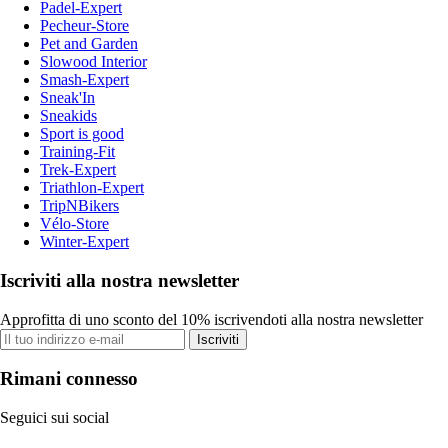
Padel-Expert
Pecheur-Store
Pet and Garden
Slowood Interior
Smash-Expert
Sneak'In
Sneakids
Sport is good
Training-Fit
Trek-Expert
Triathlon-Expert
TripNBikers
Vélo-Store
Winter-Expert
Iscriviti alla nostra newsletter
Approfitta di uno sconto del 10% iscrivendoti alla nostra newsletter
Iscriviti
Rimani connesso
Seguici sui social