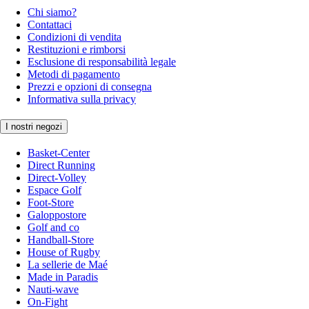
Chi siamo?
Contattaci
Condizioni di vendita
Restituzioni e rimborsi
Esclusione di responsabilità legale
Metodi di pagamento
Prezzi e opzioni di consegna
Informativa sulla privacy
I nostri negozi
Basket-Center
Direct Running
Direct-Volley
Espace Golf
Foot-Store
Galoppostore
Golf and co
Handball-Store
House of Rugby
La sellerie de Maé
Made in Paradis
Nauti-wave
On-Fight