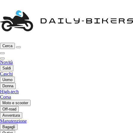
Cerca
Novità
Saldi
Caschi
Uomo
Donna
High-tech
Corsa
Moto e scooter
Off-road
Avventura
Manutenzione
Bagagli