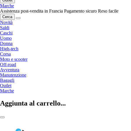
Outlet
Marche
Assistenza post-vendita in Francia
Pagamento sicuro
Reso facile
Cerca
Novità
Saldi
Caschi
Uomo
Donna
High-tech
Corsa
Moto e scooter
Off-road
Avventura
Manutenzione
Bagagli
Outlet
Marche
Aggiunta al carrello...