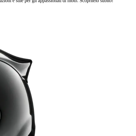
zioni e stile per gli appassionati di moto. Scopritelo subito!