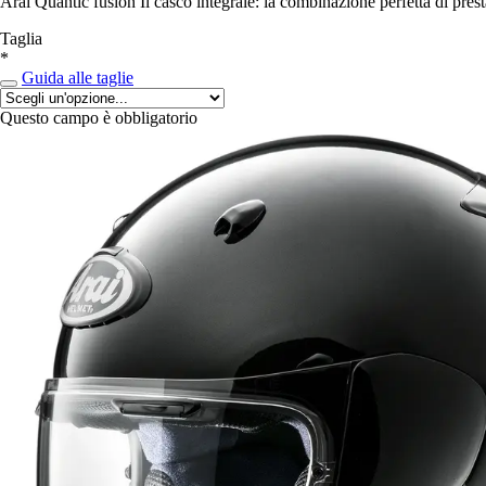
Arai Quantic fusion Il casco integrale: la combinazione perfetta di presta
Taglia
*
Guida alle taglie
Questo campo è obbligatorio