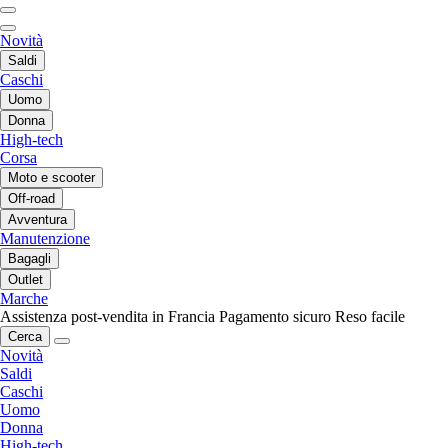
Novità
Saldi
Caschi
Uomo
Donna
High-tech
Corsa
Moto e scooter
Off-road
Avventura
Manutenzione
Bagagli
Outlet
Marche
Assistenza post-vendita in Francia
Pagamento sicuro
Reso facile
Cerca
Novità
Saldi
Caschi
Uomo
Donna
High-tech