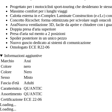
Progettato per i motociclisti sport-touring che desiderano le stess
Massimo comfort per i lunghi viaggi
Calotta esterna in e-Complex Laminate Construction (e-cLc) co
Concetto Ricochet: forma ottimizzata per scivolare sugli ostacoli 
AraiNuova ventilazione 3D, facile da aprire e chiudere con i gua
Doppia presa d'aria superiore
Presa d'aria sul mento a 2 posizioni
Spoiler posteriore in un unico pezzo
Nuovo guscio dedicato ai sistemi di comunicazione
Omologato ECE R22-06
Informazioni aggiuntive
Marchio
Arai
Colore
nero
Colore
Nero
Sesso
Misto
Fascia d'età
Adulti
Caratteristica
QUANTIC
Assortimento
QUANTIC
Certificazione
ECE 22-06
Loading...
Loading...